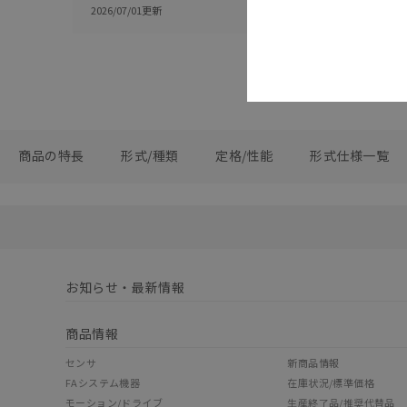
2026/07/01
更新
商品の特長
形式/種類
定格/性能
形式仕様一覧
お知らせ・最新情報
商品情報
センサ
新商品情報
FAシステム機器
在庫状況/標準価格
モーション/ドライブ
生産終了品/推奨代替品