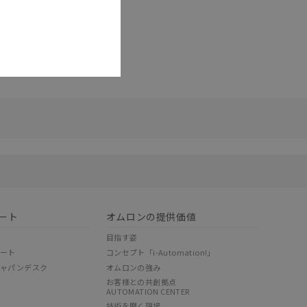
リセット
ート
オムロンの提供価値
目指す姿
ポート
コンセプト「i-Automation!」
ジャパンデスク
オムロンの強み
お客様との共創拠点
AUTOMATION CENTER
技術を磨く現場