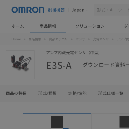
制御機器
Japan
ホーム
商品情報
ソリューション
ダ
Home
>
商品情報
>
商品カテゴリ
>
センサ
>
光電センサ
>
アンプ
アンプ内蔵光電センサ（中型）
E3S-A
ダウンロード資料
商品の特長
形式/種類
定格/性能
形式仕様一覧