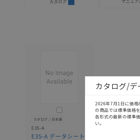
マニュア
カタログ
カタログ/
2026年7月1日に
このカタログを選択
の商品では標準価格
各形式の最新の標準
カタログ
日本語
い。
E3S-A
E3S-A データシート