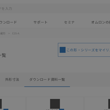
ウンロード
サポート
セミナ
オムロンの
内蔵形
>
E3S-A
この形・シリーズをマイリ
一覧
外形寸法
ダウンロード資料一覧