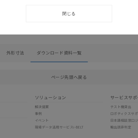
閉じる
外形寸法
ダウンロード資料一覧
選択したファイルを一括ダウンロード
0
選択可能容量：
0.0
MB /
100
MB
ページ先頭へ戻る
ソリューション
サービスサポ
解決提案
テスト機貸出
事例
ロボティクスサ
イベント
日本語相談窓口
現場データ活用サービスi-BELT
輸出該非判定