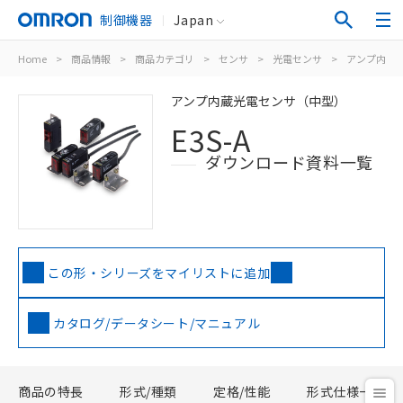
制御機器
Japan
Home
>
商品情報
>
商品カテゴリ
>
センサ
>
光電センサ
>
アンプ内蔵
アンプ内蔵光電センサ（中型）
E3S-A
ダウンロード資料一覧
この形・シリーズをマイリストに追加
カタログ/データシート/マニュアル
商品の特長
形式/種類
定格/性能
形式仕様一覧