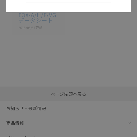
E3X-A / H / F / VG
E3X-A/H/F/VG
データシート
2013/03/31
更新
選択したファイルを一
0
ページ先頭へ戻る
括ダウンロード
選択可能容量：
0.0
MB /
100
MB
お知らせ・最新情報
リセット
商品情報