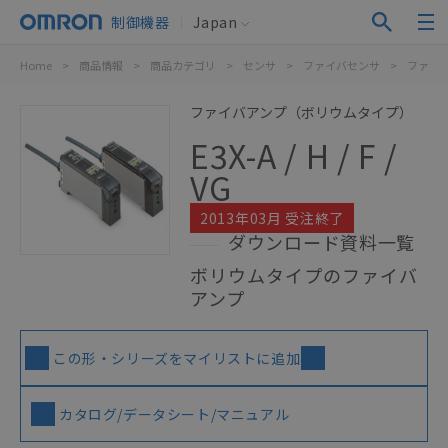
制御機器
Japan
Home
>
商品情報
>
商品カテゴリ
>
センサ
>
ファイバセンサ
>
ファイ
ファイバアンプ（ボリウムタイプ）
E3X-A / H / F /
VG
2013年03月 受注終了
ダウンロード資料一覧
ボリウムタイプのファイバ
アンプ
この形・シリーズをマイリストに追加
カタログ/データシート/マニュアル