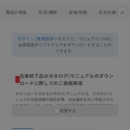
商品の特長
形式/種類
定格/性能
形式仕様一覧
ログイン / 新規登録
いただくと、マニュアル / CAD /
会員限定のソフトウェアをダウンロードすることが
できます。
生産終了品のカタログ/マニュアルのダウン
ロードに際してのご承諾事項
ダウンロードされるカタログ/マニュアルは、カタログ/マ
ニュアル作成当時の技術水準、社会通念を元に作成された
ものです。また、マニュアルはご使用のための参考用です
同意する
ので、ご使用にあたっての安全性については十分にご配慮
ください。以下の内容をご承諾の上、ご利用ください。
お客様が本製品を人命や財産に重大な危険を及ぼすよ