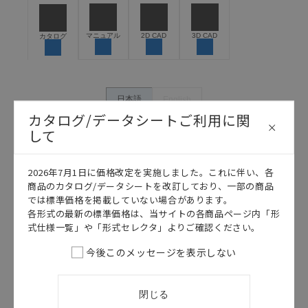
うな用途に使用される場合には、システム全体として
危険を知らせたり、冗長設計により必要な安全性を確
保できるよう設計されていること、および本製品が全
マニュアル
2D CAD
3D CAD
カタログ
体の中で意図した用途に対して適切に配電・設置され
ていることを、必ず事前に確認してください。
カタログ/マニュアルに記載されているアプリケーショ
ン事例は参考用ですので、ご採用に際しては機器・装
日本語
English
置の機能や安全性をご確認のうえご使用ください。・
カタログ/データシートご利用に関
商品に接続される推奨機器等、現在では入手困難なも
して
のもそのまま記載しています。・誤字、脱字が含まれ
ている可能性がありますがご容赦ください。
2026年7月1日に価格改定を実施しました。これに伴い、各
記載されているサービス内容や連絡先等は作成当時の
商品のカタログ/データシートを改訂しており、一部の商品
ものであり、変更・改定させていただいている可能性
では標準価格を掲載していない場合があります。
があります。改めて当サイトの掲載内容をご確認のう
各形式の最新の標準価格は、当サイトの各商品ページ内「形
え、ご用命下さいますようお願いいたします。
式仕様一覧」や「形式セレクタ」よりご確認ください。
今後このメッセージを表示しない
このカタログを選択
閉じる
カタログ
日本語