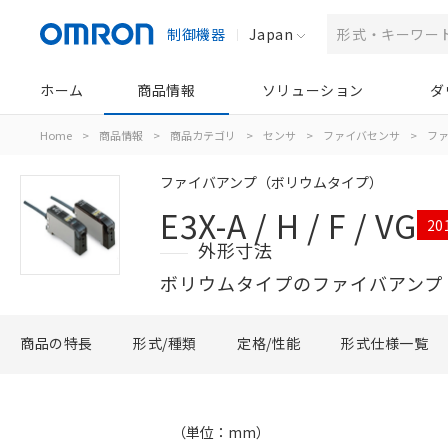
制御機器
Japan
ホーム
商品情報
ソリューション
ダ
Home
>
商品情報
>
商品カテゴリ
>
センサ
>
ファイバセンサ
>
フ
ファイバアンプ（ボリウムタイプ）
E3X-A / H / F / VG
2
外形寸法
ボリウムタイプのファイバアンプ
商品の特長
形式/種類
定格/性能
形式仕様一覧
（単位：mm）