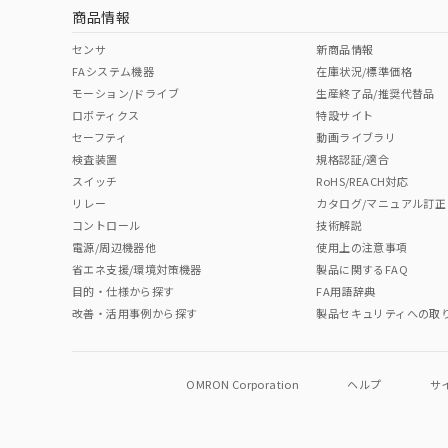
商品情報
センサ
新商品情報
FAシステム機器
在庫状況/標準価格
モーション/ドライブ
生産終了品/推奨代替品
ロボティクス
特設サイト
セーフティ
動画ライブラリ
検査装置
規格認証/適合
スイッチ
RoHS/REACH対応
リレー
カタログ/マニュアル訂正
コントロール
技術解説
電源/周辺機器他
使用上の注意事項
省エネ支援/環境対策機器
製品に関するFAQ
目的・仕様から探す
FA用語辞典
改善・活用事例から探す
製品セキュリティへの取
OMRON Corporation
ヘルプ
サ