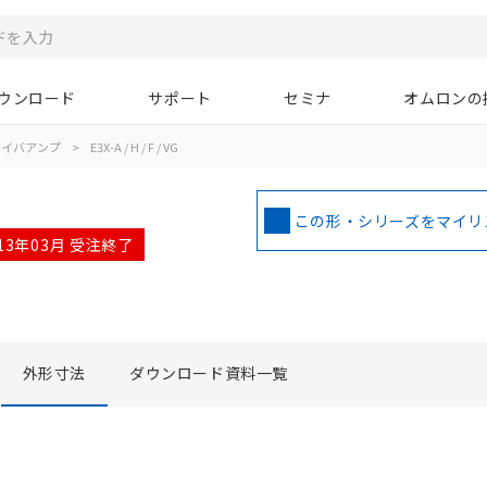
ウンロード
サポート
セミナ
オムロンの
ァイバアンプ
>
E3X-A / H / F / VG
この形・シリーズをマイリ
013年03月 受注終了
外形寸法
ダウンロード資料一覧