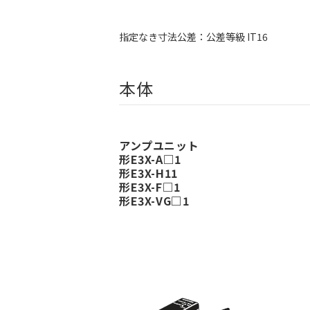
指定なき寸法公差：公差等級 IT16
本体
アンプユニット
形E3X-A□1
形E3X-H11
形E3X-F□1
形E3X-VG□1