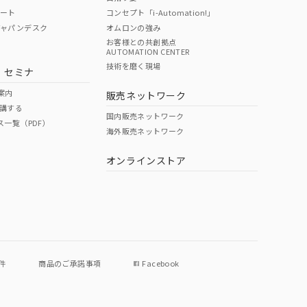
ポート
コンセプト「i-Automation!」
ジャパンデスク
オムロンの強み
お客様との共創拠点
AUTOMATION CENTER
技術を磨く現場
・セミナ
案内
販売ネットワーク
講する
国内販売ネットワーク
ス一覧（PDF）
海外販売ネットワーク
オンラインストア
件
商品のご承諾事項
Facebook