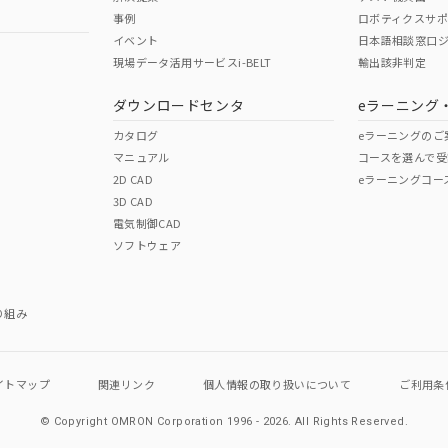
事例
ロボティクスサ
イベント
日本語相談窓口
現場データ活用サービスi-BELT
輸出該非判定
ダウンロードセンタ
eラーニング
カタログ
eラーニングのご
マニュアル
コースを選んで受
2D CAD
eラーニングコー
3D CAD
電気制御CAD
ソフトウェア
り組み
イトマップ
関連リンク
個人情報の
取り扱いについて
ご利用条
© Copyright OMRON Corporation 1996 - 2026.
All Rights Reserved.