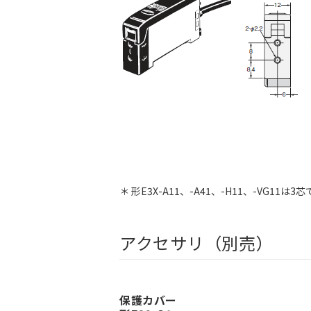
＊ 形E3X-A11、-A41、-H11、-VG11は3
アクセサリ（別売）
保護カバー