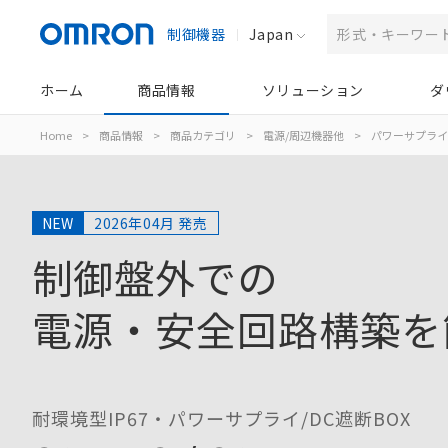
制御機器
Japan
ホーム
商品情報
ソリューション
ダ
Home
>
商品情報
>
商品カテゴリ
>
電源/周辺機器他
>
パワーサプライ
NEW
2026年04月 発売
制御盤外での
電源・安全回路構築を
耐環境型IP67・パワーサプライ/DC遮断BOX