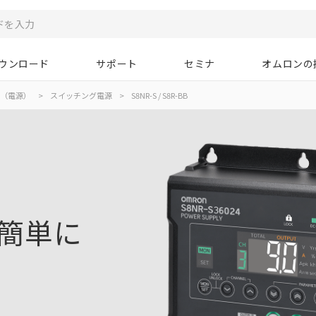
ウンロード
サポート
セミナ
オムロンの
（電源）
>
スイッチング電源
>
S8NR-S / S8R-BB
簡単に