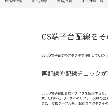
商品の特長
形式/種類
定格/性能
形式仕様一覧
CS端子台配線をそ
CS I/O端子台変換アダプタを使用してCJ
再配線や配線チェックが
CS I/O端子台配変換アダプタを使用す
す。CJやNXシリーズへのリプレース時の
また、変換ケーブルも、配線コネクタをその