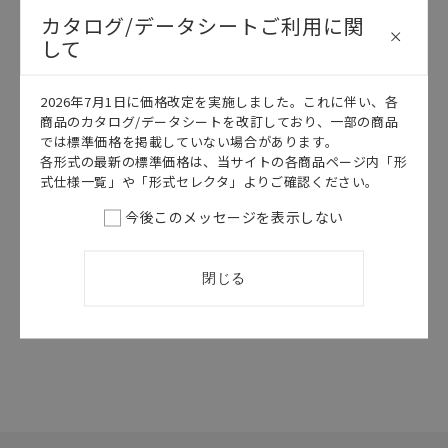
カタログ/データシートご利用に関
して
2026年7月1日に価格改定を実施しました。これに伴い、各
このカタログを選択
商品のカタログ/データシートを改訂しており、一部の商品
では標準価格を掲載していない場合があります。
カタログ
日本語
各形式の最新の標準価格は、当サイトの各商品ページ内「形
D4B-□N
式仕様一覧」や「形式セレクタ」よりご確認ください。
D4B-□N デー
タシート
今後このメッセージを表示しない
2026/07/01
更新
閉じる
選択したファイルを一