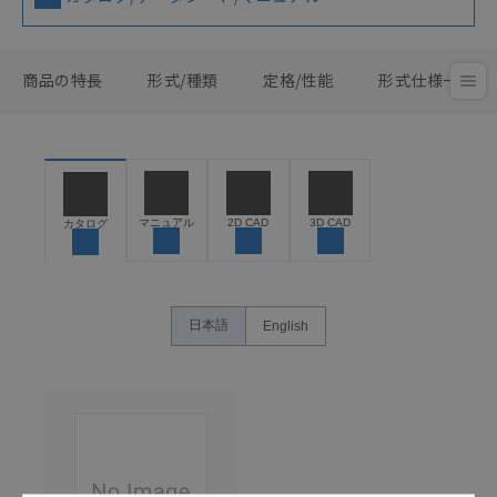
商品の特長
形式/種類
定格/性能
形式仕様一覧
マニュアル
2D CAD
3D CAD
カタログ
日本語
English