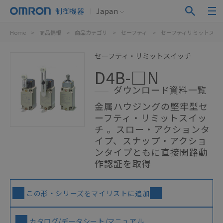
制御機器
Japan
Home
>
商品情報
>
商品カテゴリ
>
セーフティ
>
セーフティリミットスイ
セーフティ・リミットスイッチ
D4B-□N
ダウンロード資料一覧
金属ハウジングの堅牢型セ
ーフティ・リミットスイッ
チ 。スロー・アクションタ
イプ、スナップ・アクショ
ンタイプともに直接開路動
作認証を取得
この形・シリーズをマイリストに追加
カタログ/データシート/マニュアル