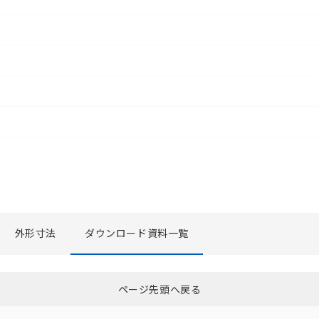
外形寸法
ダウンロード資料一覧
選択したファイルを一括ダウンロード
0
選択可能容量：
0.0
MB /
100
MB
ページ先頭へ戻る