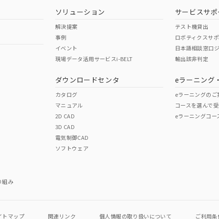
ソリューション
サービスサポ
解決提案
テスト機貸出
事例
ロボティクスサ
イベント
日本語相談窓口
現場データ活用サービスi-BELT
輸出該非判定
ダウンロードセンタ
eラーニング
カタログ
eラーニングのご
マニュアル
コースを選んで受
2D CAD
eラーニングコー
3D CAD
電気制御CAD
ソフトウェア
り組み
イトマップ
関連リンク
個人情報の
取り扱いについて
ご利用条