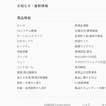
お知らせ・最新情報
商品情報
センサ
新商品情報
FAシステム機器
在庫状況/標準価格
モーション/ドライブ
生産終了品/推奨代替品
ロボティクス
特設サイト
セーフティ
動画ライブラリ
検査装置
規格認証/適合
スイッチ
RoHS/REACH対応
リレー
カタログ/マニュアル訂正
コントロール
技術解説
電源/周辺機器他
使用上の注意事項
省エネ支援/環境対策機器
製品に関するFAQ
目的・仕様から探す
FA用語辞典
改善・活用事例から探す
製品セキュリティへの取
OMRON Corporation
ヘルプ
サ