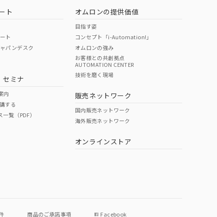
ート
オムロンの提供価値
目指す姿
ポート
コンセプト「i-Automation!」
ジャパンデスク
オムロンの強み
お客様との共創拠点
AUTOMATION CENTER
技術を磨く現場
・セミナ
案内
販売ネットワーク
講する
国内販売ネットワーク
ス一覧（PDF）
海外販売ネットワーク
オンラインストア
件
商品のご承諾事項
Facebook