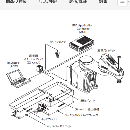
商品の特長
形式/種類
定格/性能
動画
外形