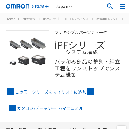
制御機器
Japan
Home
>
商品情報
>
商品カテゴリ
>
ロボティクス
>
産業用ロボット
>
フレキシブルパーツフィーダ
iPFシリーズ
システム構成
バラ積み部品の整列・組立
工程をワンストップでシス
テム構築
この形・シリーズをマイリストに追加
カタログ/データシート/マニュアル