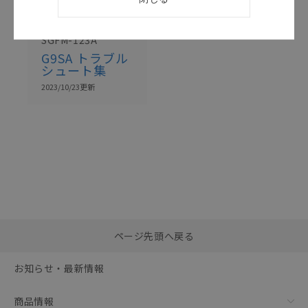
カタログ
日本語
SGFM-123A
G9SA トラブル
シュート集
2023/10/23
更新
選択したファイルを一
0
ページ先頭へ戻る
括ダウンロード
選択可能容量：
0.0
MB /
100
MB
お知らせ・最新情報
リセット
商品情報