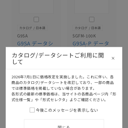
このカタログを選択
このカタログを選択
カタログ
日本語
カタログ
日本語
G9SA
SGFM-100K
G9SA データシ
G9SA-P データ
ート
シート
カタログ/データシートご利用に関
2026/07/01
更新
2026/07/01
更新
して
2026年7月1日に価格改定を実施しました。これに伴い、各
商品のカタログ/データシートを改訂しており、一部の商品
では標準価格を掲載していない場合があります。
各形式の最新の標準価格は、当サイトの各商品ページ内「形
式仕様一覧」や「形式セレクタ」よりご確認ください。
今後このメッセージを表示しない
このカタログを選択
閉じる