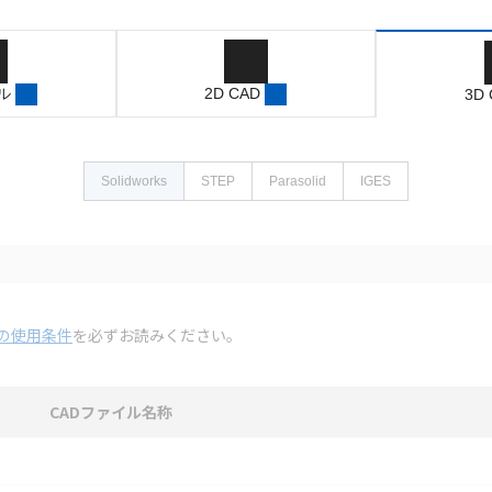
ル
2D CAD
3D
Solidworks
STEP
Parasolid
IGES
の使用条件
を必ずお読みください。
CADファイル名称