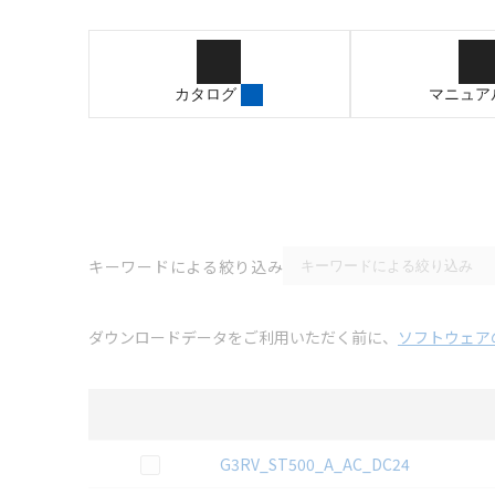
カタログ
マニュア
キーワードによる絞り込み
ダウンロードデータをご利用いただく前に、
ソフトウェア
選択
3D CAD
データのダウンロード資料一覧
この資料を選択
G3RV_ST500_A_AC_DC24