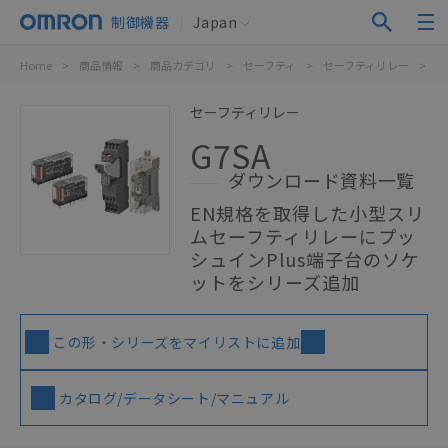
制御機器
Japan
Home
>
商品情報
>
商品カテゴリ
>
セーフティ
>
セーフティリレー
>
G
セーフティリレー
G7SA
ダウンロード資料一覧
EN規格を取得した小型スリ
ムセーフティリレーにプッ
シュインPlus端子台のソケ
ットをシリーズ追加
この形・シリーズをマイリストに追加
カタログ/データシート/マニュアル