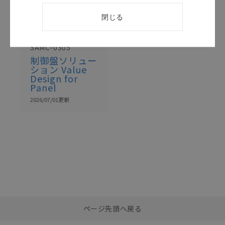
このカタログを選択
閉じる
カタログ
日本語
SAMC-030S
制御盤ソリュー
ション Value
Design for
Panel
2026/07/01
更新
選択したファイルを一
0
ページ先頭へ戻る
括ダウンロード
選択可能容量：
0.0
MB /
100
MB