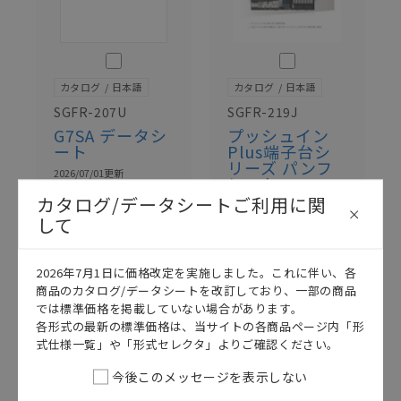
このカタログを選択
このカタログを選択
カタログ
日本語
カタログ
日本語
SGFR-207U
SGFR-219J
G7SA データシ
プッシュイン
ート
Plus端子台シ
リーズ パンフ
2026/07/01
更新
レット
カタログ/データシートご利用に関
2023/09/25
更新
して
2026年7月1日に価格改定を実施しました。これに伴い、各
商品のカタログ/データシートを改訂しており、一部の商品
では標準価格を掲載していない場合があります。
各形式の最新の標準価格は、当サイトの各商品ページ内「形
式仕様一覧」や「形式セレクタ」よりご確認ください。
今後このメッセージを表示しない