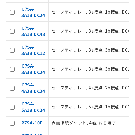
G7SA-
セーフティリレー, 3a接点, 1b接点, DC24
3A1B DC24
G7SA-
セーフティリレー, 3a接点, 1b接点, DC48
3A1B DC48
ご利用条件
G7SA-
セーフティリレー, 3a接点, 3b接点, DC12
3A3B DC12
以下の条件をお読みいただき、同意のうえ
G7SA-
ご利用ください。
セーフティリレー, 3a接点, 3b接点, DC24
3A3B DC24
本サービスは、当社制御機器事業取扱
商品の当社在庫状況および標準価格(税
G7SA-
セーフティリレー, 4a接点, 2b接点, DC24
抜)を提供させていただくものです。
4A2B DC24
当社制御機器事業取扱商品の中には、
本サービスの対象外となる商品もある
G7SA-
セーフティリレー, 5a接点, 1b接点, DC24
ことをご了承ください。
5A1B DC24
在庫状況および標準価格照会結果は、
記載している更新日時点での社内デー
P7SA-10F
表面接続ソケット, 4極, ねじ端子
タに基づき作成されるものであり、閲
記
説明
覧された時点での実際の在庫および標