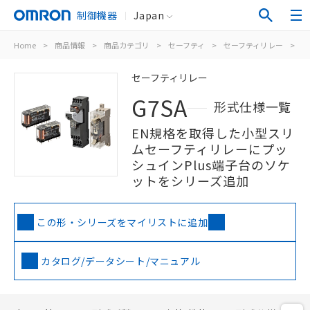
制御機器
Japan
Home
>
商品情報
>
商品カテゴリ
>
セーフティ
>
セーフティリレー
>
G
セーフティリレー
G7SA
形式仕様一覧
EN規格を取得した小型スリ
ムセーフティリレーにプッ
シュインPlus端子台のソケ
ットをシリーズ追加
この形・シリーズをマイリストに追加
カタログ/データシート/マニュアル