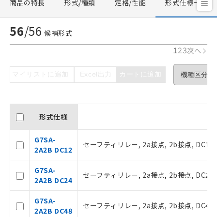
商品の特長
形式/種類
定格/性能
形式仕様一覧
56
/
56
候補形式
1
2
3
次へ
マイリストに追加
Excel出力
カートに追加
形式仕様
G7SA-
セーフティリレー, 2a接点, 2b接点, DC12
2A2B DC12
G7SA-
セーフティリレー, 2a接点, 2b接点, DC24
2A2B DC24
G7SA-
セーフティリレー, 2a接点, 2b接点, DC48
2A2B DC48