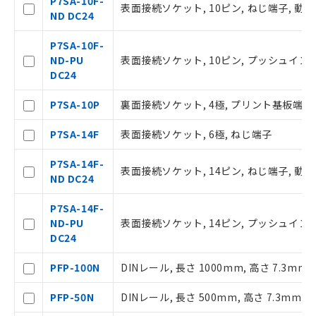
P7SA-10F-
号
表面接続ソケット, 10ピン, ねじ端子, 動
準価格とは異なる場合があることをご
ND DC24
了承ください。
○
一定数以上の在庫あり
正式な納期状況および標準価格はお客
P7SA-10F-
様のお取引先、またはお客様担当のオ
ND-PU
表面接続ソケット, 10ピン, プッシュインP
ムロン制御機器販売店・当社販売員に
△
一定数には満たないが在庫あり
DC24
ご相談ください。
オムロン制御機器販売店や当社販売拠
P7SA-10P
裏面接続ソケット, 4極, プリント基板端子
－
在庫なし(最新の在庫状況につ
点は「
販売ネットワーク
」をご確認
いては、お客様のお取引先、ま
ください。
P7SA-14F
表面接続ソケット, 6極, ねじ端子
たはお客様担当のオムロン制御
在庫状況および標準価格結果を当社の
機器販売店・当社販売員にご確
事前の承諾なく第三者に漏洩または開
P7SA-14F-
認ください)
表面接続ソケット, 14ピン, ねじ端子, 動
示しないようお願いします。
ND DC24
マイパーツ機能（部品リスト作成サー
空
受注生産機種、また在庫状況の
ビス）をご利用いただくには、I-Web
P7SA-14F-
白
情報を公開していない機種
メンバーズにご登録されている必要が
ND-PU
表面接続ソケット, 14ピン, プッシュインP
あります。
DC24
お客様が当ウェブサイト上で当社にご
登録された部品リストについて、当社
PFP-100N
DINレール, 長さ 1000mm, 高さ 7.3mm
および当社の共同利用者が、当社の製
品・サービスに関するお客様との取
PFP-50N
DINレール, 長さ 500mm, 高さ 7.3mm
引・商談に必要な範囲で利用すること