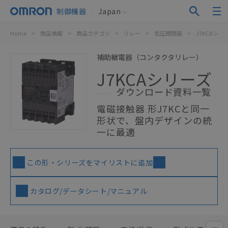
制御機器
Japan
Home
>
商品情報
>
商品カテゴリ
>
リレー
>
低圧開閉器
>
J7KCAシリ
補助継電器（コンタクタリレー）
J7KCAシリーズ
ダウンロード資料一覧
電磁接触器 形J7KCと同一
形状で、盤内デザインの統
一に最適
この形・シリーズをマイリストに追加
カタログ/データシート/マニュアル