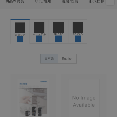
商品の特長
形式/種類
定格/性能
形式仕様一覧
マニュアル
2D CAD
3D CAD
カタログ
日本語
English