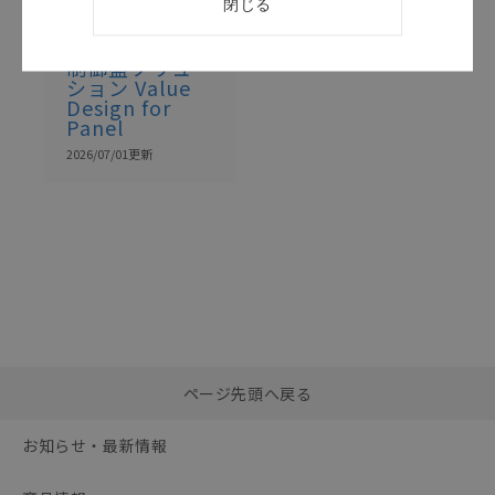
閉じる
カタログ
日本語
SAMC-030S
制御盤ソリュー
ション Value
Design for
Panel
2026/07/01
更新
選択したファイルを一
0
ページ先頭へ戻る
括ダウンロード
選択可能容量：
0.0
MB /
100
MB
お知らせ・最新情報
リセット