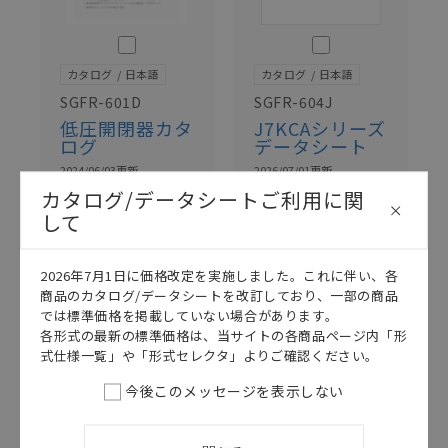
このカタログを選択
このカタログを選択
カタログ
日本語
カタログ
日本語
SGFR-601D
SGFR-604J
低圧開閉器カタ
J7KCAシリーズ
ログ
データシート
2024/06/03
更新
2026/07/01
更新
カタログ/データシートご利用に関
して
2026年7月1日に価格改定を実施しました。これに伴い、各
商品のカタログ/データシートを改訂しており、一部の商品
では標準価格を掲載していない場合があります。
各形式の最新の標準価格は、当サイトの各商品ページ内「形
式仕様一覧」や「形式セレクタ」よりご確認ください。
今後このメッセージを表示しない
このカタログを選択