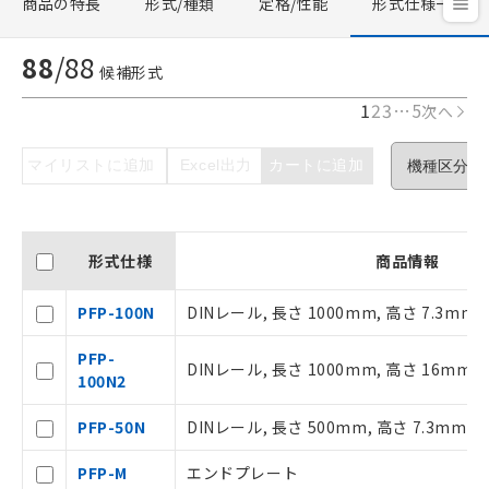
商品の特長
形式/種類
定格/性能
形式仕様一覧
88
/
88
候補形式
1
2
3
…
5
次へ
マイリストに追加
Excel出力
カートに追加
形式仕様
商品情報
PFP-100N
DINレール, 長さ 1000mm, 高さ 7.3mm
PFP-
DINレール, 長さ 1000mm, 高さ 16mm
100N2
PFP-50N
DINレール, 長さ 500mm, 高さ 7.3mm
PFP-M
エンドプレート