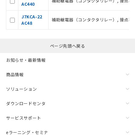
補助継電器（コンタクタリレー）, 接点構成 2a
AC440
をご了承ください。
※当社の共同利用者とは、
"個人情報
J7KCA-22
の共同利用に関して"
の「1.共同利
補助継電器（コンタクタリレー）, 接点構成 2a
AC48
用者の範囲」に記載されている法人を
指します。
ページ先頭へ戻る
お知らせ・最新情報
商品情報
ソリューション
ダウンロードセンタ
サービスサポート
eラーニング・セミナ