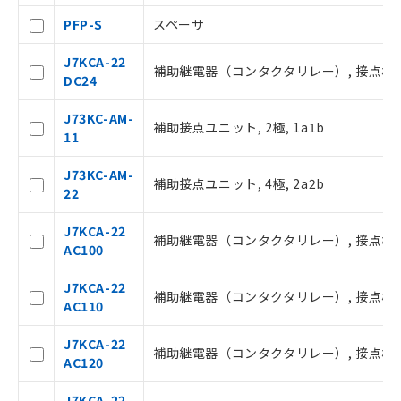
PFP-S
スペーサ
J7KCA-22
補助継電器（コンタクタリレー）, 接点構成 2a
DC24
J73KC-AM-
補助接点ユニット, 2極, 1a1b
ご利用条件
11
J73KC-AM-
補助接点ユニット, 4極, 2a2b
以下の条件をお読みいただき、同意のうえ
22
ご利用ください。
J7KCA-22
本サービスは、当社制御機器事業取扱
補助継電器（コンタクタリレー）, 接点構成 2a
AC100
商品の当社在庫状況および標準価格(税
抜)を提供させていただくものです。
J7KCA-22
当社制御機器事業取扱商品の中には、
補助継電器（コンタクタリレー）, 接点構成 2a
AC110
本サービスの対象外となる商品もある
ことをご了承ください。
J7KCA-22
在庫状況および標準価格照会結果は、
補助継電器（コンタクタリレー）, 接点構成 2a
AC120
記載している更新日時点での社内デー
タに基づき作成されるものであり、閲
記
説明
J7KCA-22