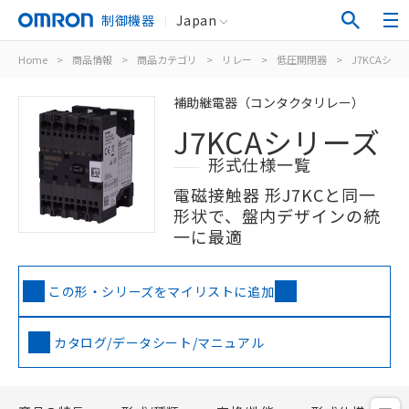
制御機器
Japan
Home
>
商品情報
>
商品カテゴリ
>
リレー
>
低圧開閉器
>
J7KCAシリ
補助継電器（コンタクタリレー）
J7KCAシリーズ
形式仕様一覧
電磁接触器 形J7KCと同一
形状で、盤内デザインの統
一に最適
この形・シリーズをマイリストに追加
カタログ/データシート/マニュアル