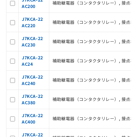
覧された時点での実際の在庫および標
補助継電器（コンタクタリレー）, 接点構成 2a
号
AC200
準価格とは異なる場合があることをご
了承ください。
J7KCA-22
○
一定数以上の在庫あり
正式な納期状況および標準価格はお客
補助継電器（コンタクタリレー）, 接点構成 2a
AC220
様のお取引先、またはお客様担当のオ
ムロン制御機器販売店・当社販売員に
△
一定数には満たないが在庫あり
J7KCA-22
ご相談ください。
補助継電器（コンタクタリレー）, 接点構成 2a
AC230
オムロン制御機器販売店や当社販売拠
－
在庫なし(最新の在庫状況につ
点は「
販売ネットワーク
」をご確認
いては、お客様のお取引先、ま
J7KCA-22
ください。
補助継電器（コンタクタリレー）, 接点構成 2a
たはお客様担当のオムロン制御
AC24
在庫状況および標準価格結果を当社の
機器販売店・当社販売員にご確
事前の承諾なく第三者に漏洩または開
認ください)
J7KCA-22
示しないようお願いします。
補助継電器（コンタクタリレー）, 接点構成 2a
AC240
マイパーツ機能（部品リスト作成サー
空
受注生産機種、また在庫状況の
ビス）をご利用いただくには、I-Web
白
情報を公開していない機種
J7KCA-22
メンバーズにご登録されている必要が
補助継電器（コンタクタリレー）, 接点構成 2a
AC380
あります。
お客様が当ウェブサイト上で当社にご
J7KCA-22
登録された部品リストについて、当社
補助継電器（コンタクタリレー）, 接点構成 2a
AC400
および当社の共同利用者が、当社の製
品・サービスに関するお客様との取
J7KCA-22
引・商談に必要な範囲で利用すること