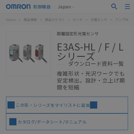
制御機器
Japan
Home
>
商品情報
>
商品カテゴリ
>
センサ
>
光電センサ
>
アンプ内蔵
距離設定形光電センサ
E3AS-HL / F / L
シリーズ
ダウンロード資料一覧
複雑形状・光沢ワークでも
安定検出。設計・立上げ期
間を短縮
この形・シリーズをマイリストに追加
カタログ/データシート/マニュアル