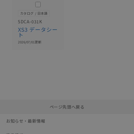
このカタログを選択
カタログ
日本語
SDCA-031K
XS3 データシー
ト
2026/07/01
更新
選択したファイルを一
0
ページ先頭へ戻る
括ダウンロード
選択可能容量：
0.0
MB /
100
MB
お知らせ・最新情報
リセット