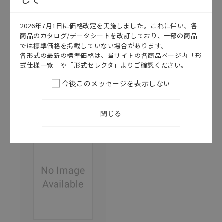
このカタログを選択
このカタログを選択
2026年7月1日に価格改定を実施しました。これに伴い、各
商品のカタログ/データシートを改訂しており、一部の商品
カタログ
日本語
カタログ
日本語
では標準価格を掲載していない場合があります。
SCEB-095D
SAMC-007U
各形式の最新の標準価格は、当サイトの各商品ページ内「形
E3AS-
IO-Linkシリー
式仕様一覧」や「形式セレクタ」よりご確認ください。
HL/E3AS-
ズ カタログ
HF/ZP-L カタ
今後このメッセージを表示しない
2026/02/02
更新
ログ
2026/07/21
更新
閉じる