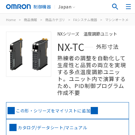
制御機器
Japan
Home
>
商品情報
>
商品カテゴリ
>
FAシステム機器
>
マシンオートメーシ
NXシリーズ 温度調節ユニット
NX-TC
外形寸法
熟練者の調整を自動化して
生産性と品質の両立を実現
する多点温度調節ユニッ
ト。ユニット内で演算する
ため、PID制御プログラム
作成不要
この形・シリーズをマイリストに追加
カタログ/データシート/マニュアル