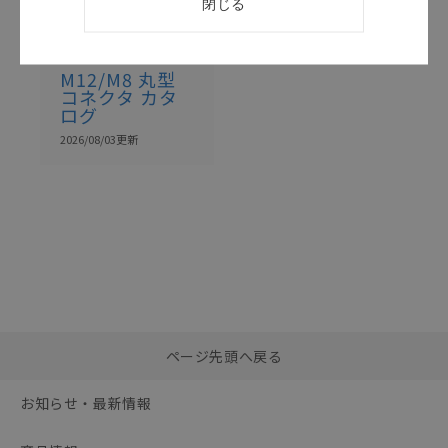
閉じる
カタログ
日本語
CDJC-011AK
M12/M8 丸型
コネクタ カタ
ログ
2026/08/03
更新
選択したファイルを一
0
ページ先頭へ戻る
括ダウンロード
選択可能容量：
0.0
MB /
100
MB
お知らせ・最新情報
リセット