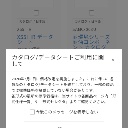
このカタログを選択
このカタログを選択
カタログ
日本語
カタログ
日本語
XS5□R
SAMC-003U
XS5□R データ
耐環境シリーズ
シート
耐油コンポーネ
ント カタログ
2026/07/01
更新
2026/07/01
更新
カタログ/データシートご利用に関
して
2026年7月1日に価格改定を実施しました。これに伴い、各
商品のカタログ/データシートを改訂しており、一部の商品
では標準価格を掲載していない場合があります。
各形式の最新の標準価格は、当サイトの各商品ページ内「形
式仕様一覧」や「形式セレクタ」よりご確認ください。
今後このメッセージを表示しない
このカタログを選択