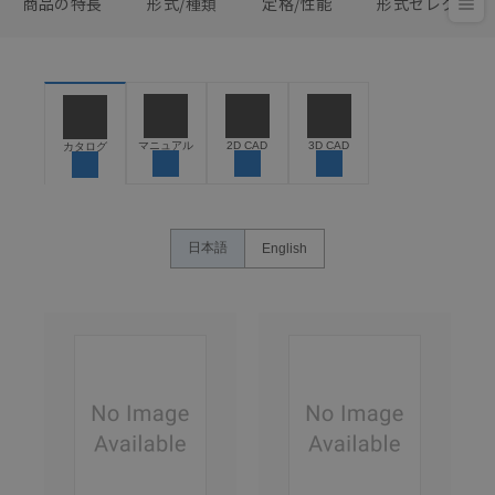
商品の特長
形式/種類
定格/性能
形式セレクタ
マニュアル
2D CAD
3D CAD
カタログ
日本語
English