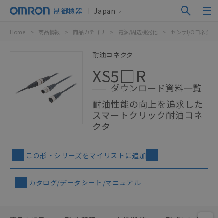
制御機器
Japan
Home
>
商品情報
>
商品カテゴリ
>
電源/周辺機器他
>
センサI/Oコネク
耐油コネクタ
XS5□R
ダウンロード資料一覧
耐油性能の向上を追求した
スマートクリック耐油コネ
クタ
この形・シリーズをマイリストに追加
カタログ/データシート/マニュアル