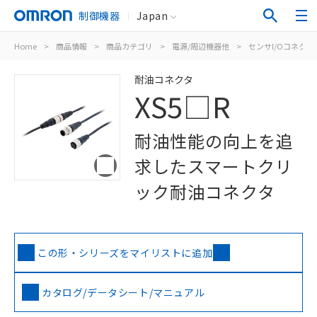
制御機器
Japan
Home
>
商品情報
>
商品カテゴリ
>
電源/周辺機器他
>
センサI/Oコネク
耐油コネクタ
XS5□R
耐油性能の向上を追
求したスマートクリ
ック耐油コネクタ
この形・シリーズをマイリストに追加
カタログ/データシート/マニュアル