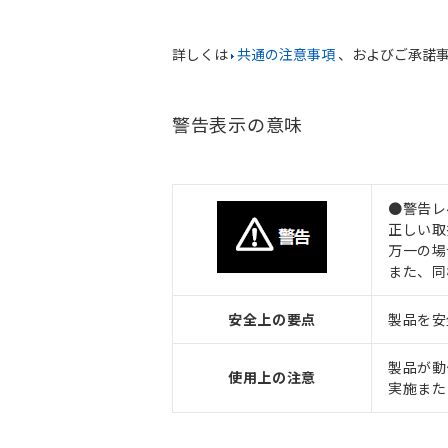
詳しくは
共通の注意事項
、およびご承諾
警告表示の意味
●警告レ
正しい取
万一の場
また、同
安全上の要点
製品を安
製品が動
使用上の注意
実施また