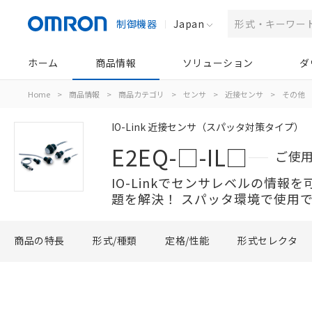
制御機器
Japan
ホーム
商品情報
ソリューション
ダ
Home
>
商品情報
>
商品カテゴリ
>
センサ
>
近接センサ
>
その他
IO-Link 近接センサ（スパッタ対策タイプ）
E2EQ-□-IL□
ご使
IO-Linkでセンサレベルの情報
題を解決！ スパッタ環境で使用
商品の特長
形式/種類
定格/性能
形式セレクタ