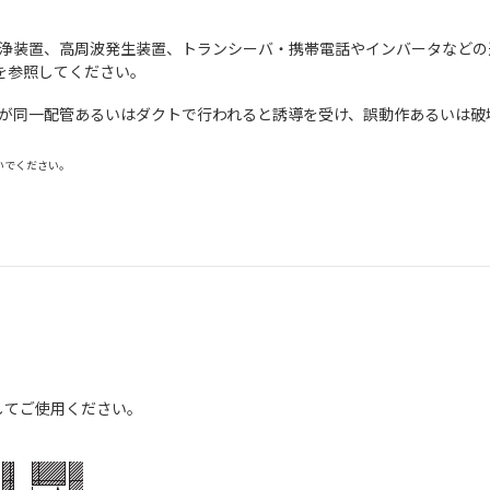
。
洗浄装置、高周波発生装置、トランシーバ・携帯電話やインバータなどの
を参照してください。
線が同一配管あるいはダクトで行われると誘導を受け、誤動作あるいは破
。
でください。
してご使用ください。