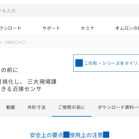
ウンロード
サポート
セミナ
オムロンの
>
E2EQ-□-IL□
この形・シリーズをマイリ
用の前に
を可視化し、 三大現場課
できる近接センサ
動画
外形寸法
ご使用の前に
ダウンロード資料一
安全上の要点
使用上の注意