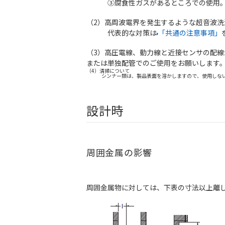
③腐食性ガスがあるところでの使用
（2）高周波電界を発生するような超音波
代表的な対策は
「共通の注意事項」
（3）高圧電線、動力線と近接センサの配
または単独配管でのご使用をお願いします
（4）清掃について
シンナー類は、製品表面を溶かしますので、使用しない
設計時
周囲金属の影響
周囲金属物に対しては、下表の寸法以上離