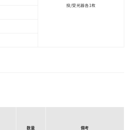
投/受光器各1枚
数量
備考