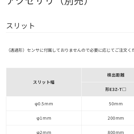
アクセサリ（別売）
スリット
（透過形）センサに付属しておりませんので必要に応じてご注文く
検出距離
スリット幅
形E3Z-T□
φ0.5mm
50mm
φ1mm
200mm
φ2mm
800mm