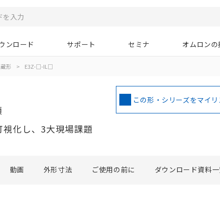
ウンロード
サポート
セミナ
オムロンの
内蔵形
>
E3Z-□-IL□
この形・シリーズをマイリ
類
を可視化し、3大現場課題
動画
外形寸法
ご使用の前に
ダウンロード資料一