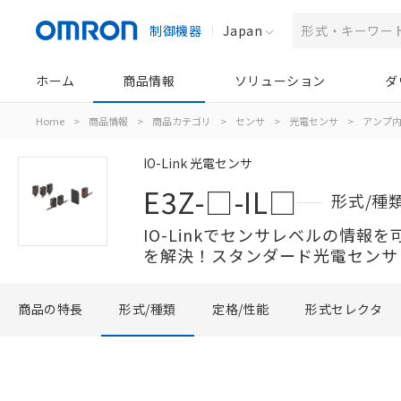
制御機器
Japan
ホーム
商品情報
ソリューション
ダ
Home
>
商品情報
>
商品カテゴリ
>
センサ
>
光電センサ
>
アンプ
IO-Link 光電センサ
E3Z-□-IL□
形式/種
IO-Linkでセンサレベルの情報
を解決！スタンダード光電センサ
商品の特長
形式/種類
定格/性能
形式セレクタ