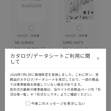
このカタログを選択
このカタログを選択
カタログ
日本語
カタログ
日本語
NX-ILM400
SAMC-007U
NX-ILM400 デ
IO-Linkシリー
ータシート
ズ カタログ
カタログ/データシートご利用に関
2026/07/01
更新
2026/02/02
更新
して
2026年7月1日に価格改定を実施しました。これに伴い、各
商品のカタログ/データシートを改訂しており、一部の商品
では標準価格を掲載していない場合があります。
各形式の最新の標準価格は、当サイトの各商品ページ内「形
式仕様一覧」や「形式セレクタ」よりご確認ください。
今後このメッセージを表示しない