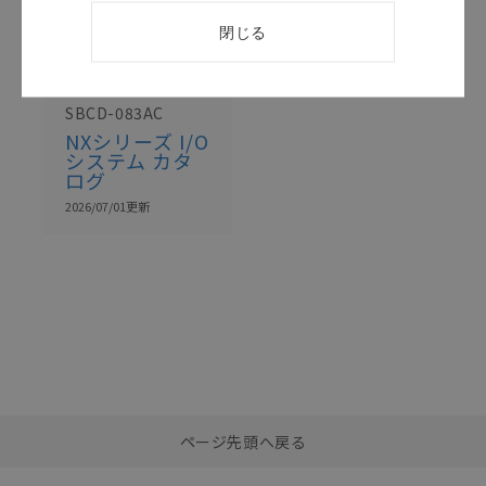
閉じる
このカタログを選択
カタログ
日本語
SBCD-083AC
NXシリーズ I/O
システム カタ
ログ
2026/07/01
更新
選択したファイルを一
0
ページ先頭へ戻る
括ダウンロード
選択可能容量：
0.0
MB /
100
MB