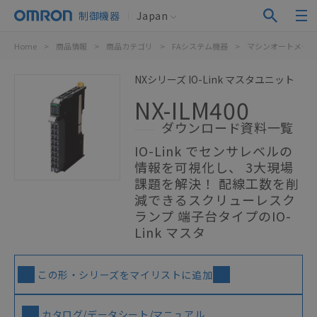
制御機器
Japan
Home
>
商品情報
>
商品カテゴリ
>
FAシステム機器
>
マシンオートメーシ
NXシリーズ IO-Link マスタユニット
NX-ILM400
ダウンロード資料一覧
IO-Link でセンサレベルの
情報を可視化し、 3大現場
課題を解決！ 配線工数を削
減できるスクリューレスク
ランプ 端子台タイプのIO-
Link マスタ
この形・シリーズをマイリストに追加
カタログ/データシート/マニュアル