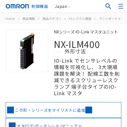
制御機器
Japan
Home
>
商品情報
>
商品カテゴリ
>
FAシステム機器
>
マシンオートメーシ
NXシリーズ IO-Link マスタユニット
NX-ILM400
外形寸法
IO-Link でセンサレベルの
情報を可視化し、 3大現場
課題を解決！ 配線工数を削
減できるスクリューレスク
ランプ 端子台タイプのIO-
Link マスタ
この形・シリーズをマイリストに追加
カタログ/データシート/マニュアル