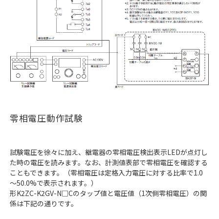
零相電圧動作試験
試験電圧を徐々に加え、継電器の零相電圧検出表示LEDが点灯し
た時の電圧を読みます。なお、計測値表部で零相電圧を確認する
こともできます。（零相電圧は定格入力電圧に対する比率で1.0
～50.0%で表示されます。）
形K2ZC-K2GV-N□Cのタップ値と電圧値（1次側零相電圧）の関
係は下記の通りです。