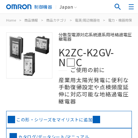
制御機器
Japan
Home
>
商品情報
>
商品カテゴリ
>
電源/周辺機器他
>
電力・機器用保護
分散型電源対応系統連系用地絡過電圧
継電器
K2ZC-K2GV-
N□C
ご使用の前に
産業用太陽光発電に便利な
手動復帰設定や点検頻度延
伸に対応可能な地絡過電圧
継電器
この形・シリーズをマイリストに追加
カタログ/データシート/マニュアル