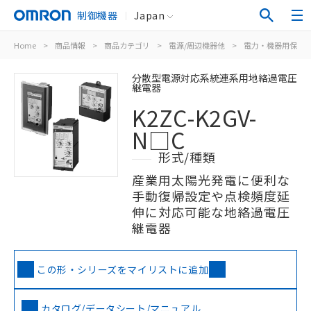
制御機器
Japan
Home
>
商品情報
>
商品カテゴリ
>
電源/周辺機器他
>
電力・機器用保護
分散型電源対応系統連系用地絡過電圧
継電器
K2ZC-K2GV-
N□C
形式/種類
産業用太陽光発電に便利な
手動復帰設定や点検頻度延
伸に対応可能な地絡過電圧
継電器
この形・シリーズをマイリストに追加
カタログ/データシート/マニュアル