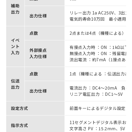
補助
出力
リレー出力 1a AC250V、3出
出力仕様
電気的寿命10万回 最小適用負荷 
点数
2点または4点（機種による）
イベ
ント
有接点入力時 ：ON ：1kΩ以下 
外部接点
入力
無接点入力時 ：ON ：残留電圧1.
入力仕様
流出電流 ：約7mA（1接点あた
点数
1点（機種による ：伝送出力あ
伝送
出力
電流出力 ：DC4～20mA 負荷 
出力仕様
リニア電圧出力 ：DC1～5V 負荷
設定方式
前面キーによるデジタル設定
11セグメントデジタル表示およ
指示方式
文字高さ PV ：15.2mm、SV ：