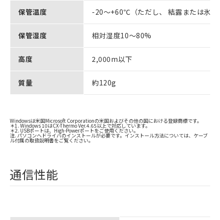
保管温度
-20～+60℃（ただし、 結露または氷
保管湿度
相対湿度10～80%
高度
2,000m以下
質量
約120g
Windowsは米国Microsoft Corporationの米国およびその他の国における登録商標です。
＊1. Windows 10はCX-Thermo Ver.4.65以上で対応しています。
＊2. USBポートは、High-Powerポートをご使用ください。
注. パソコンへドライバのインストールが必要です。インストール方法については、ケーブ
ル付属の取扱説明書をご覧ください。
通信性能