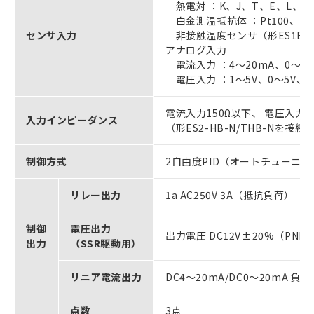
熱電対 ：K、J、T、E、L、U、
白金測温抵抗体 ：Pt100、JPt
センサ入力
非接触温度センサ（形ES1B） ：1
アナログ入力
電流入力 ：4～20mA、0～20
電圧入力 ：1～5V、0～5V、0
電流入力150Ω以下、 電圧入力1
入力インピーダンス
（形ES2-HB-N/THB-Nを接
制御方式
2自由度PID（オートチューニン
リレー出力
1a AC250V 3A（抵抗負荷）
制御
電圧出力
出力電圧 DC12V±20%（PN
出力
（SSR駆動用）
リニア電流出力
DC4～20mA/DC0～20mA 負荷
点数
3点