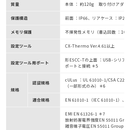
質量
本体 ： 約120g 取り付けアダプタ
保護構造
前面 ：IP66、リアケース ：IP20
メモリ保護
不揮発性メモリ（書込回数 ：100
設定ツール
CX-Thermo Ver.4.61以上
形E5CC-Tの上面 ：USB-シリア
設定ツール用ポート
ポートと接続 ＊5
cULus ：UL 61010-1/CSA 
認証規格
（一部形式のみ）＊6
規格
適合規格
EN 61010-1（IEC 61010-1）、
EMI EN 61326-1 ＊7
放射妨害電界強度EN 55011 Group1
雑音端子電圧EN 55011 Group1 cl