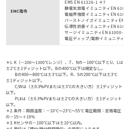
EMS EN 61326-1 ＊7
静電気放電イミュニティEN 61000-
EMC指令
電磁界強度イミュニティEN 61000-
バーストノイズイミュニティEN 610
伝導性妨害イミュニティEN 61000-
サージイミュニティEN 61000-4-
電圧ディップ/電断イミュニティEN 6
＊1. K（－200～1300℃レンジ）、T、Nの－100℃以下とU、Lは
±2℃±1ディジット以下。Bの400℃以下は規定なし。
Bの400～800℃は±3℃以下。R、Sの200℃以下は±3℃
±1ディジット以下。
C/Wは（±0.3%PVまたは±3℃の大きい方）±1ディジット
以下。
PLⅡは（±0.3%PVまたは±2℃の大きい方）±1ディジット
以下。
＊2. 条件：周囲温度：－10℃～23℃～55℃ 電圧範囲：定格電圧
の－15～＋10％
＊3. Kセンサの－100℃以下は±10℃以内。
＊4. 単位は「積分/微分時間単位」の設定によります。