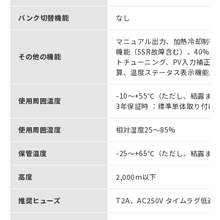
バンク切替機能
なし
マニュアル出力、加熱冷却制御
機能（SSR故障含む）、40%A
その他の機能
トチューニング、PV入力補正
算、温度ステータス表示機能、
-10～+55℃（ただし、結露ま
使用周囲温度
3年保証時 ：標準単体取り付け
使用周囲湿度
相対湿度25～85%
保管温度
-25～+65℃（ただし、結露ま
高度
2,000m以下
推奨ヒューズ
T2A、AC250V タイムラグ低遮