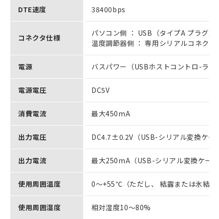
DTE速度
38400bps
パソコン側 ： USB（タイプA プラグ）
コネクタ仕様
温度調節器側 ： 専用シリアルコネクタ
電源
バスパワー（USBホストコントロ-ラか
電源電圧
DC5V
消費電流
最大450mA
出力電圧
DC4.7±0.2V（USB-シリアル変換
出力電流
最大250mA（USB-シリアル変換ケ
使用周囲温度
0～+55℃（ただし、 結露または氷結
使用周囲湿度
相対湿度10～80%