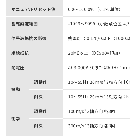
マニュアルリセット値
0.0～100.0%（0.1%単位）
警報設定範囲
-1999～9999（小数点位置は入
信号源抵抗の影響
熱電対 ：0.1℃/Ω以下（100Ω以
絶縁抵抗
20MΩ以上（DC500V印加）
耐電圧
AC3,000V 50または60Hz 1m
誤動作
10～55Hz 20m/s
2
3軸方向 10mi
振動
耐久
10～55Hz 20m/s
2
3軸方向 2h
誤動作
100m/s
2
3軸方向 各3回
衝撃
耐久
300m/s
2
3軸方向 各3回