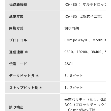
伝送路接続
RS-485 ： マルチドロップ
通信方式
RS-485（2線式半二重）
同期方式
調歩同期
プロトコル
CompoWay/F、 Modbus
通信速度 ＊
9600、19200、38400、576
伝送コード
ASCII
データビット長 ＊
7、8ビット
ストップビット長 ＊
1、2ビット
垂直パリティ（なし、偶数
BCC（ブロックチェックキ
誤り検出
CompoWay/F時