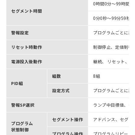
0時間0分～99時間5
セグメント時間
0分0秒～99分59秒
警報設定
プログラムごとに設
リセット時動作
制御停止、定値制御
電源投入後動作
継続、 リセット、 
組数
8組
PID組
設定方式
プログラムごとに設定
警報SP選択
ランプ中目標値、タ
セグメント操作
アドバンス、セグメ
プログラム
状態制御
プログラム操作
プログラムリピート