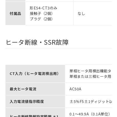
形E54-CT3のみ
付属品
接触子（2個）
なし
プラグ（2個）
ヒータ断線・SSR故障
単相ヒータ用検出機能タイ
CT入力（ヒータ電流検出用）
単相または三相ヒータ用検
最大ヒータ電流
AC50A
入力電流値指示精度
±5％FS±1ディジット以下
0.1～49.9A（0.1A単位）
ヒータ断線警報設定範囲 ＊1