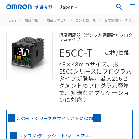
制御機器
Japan
Home
>
商品情報
>
商品カテゴリ
>
コントロール
>
温度調節器（デジタル
温度調節器（デジタル調節計）プログ
ラムタイプ
E5CC-T
定格/性能
48×48mmサイズ。形
E5CCシリーズにプログラム
タイプ新登場。最大256セ
グメントのプログラム容量
で、多様なアプリケーショ
ンに対応。
この形・シリーズをマイリストに追加
カタログ/データシート/マニュアル