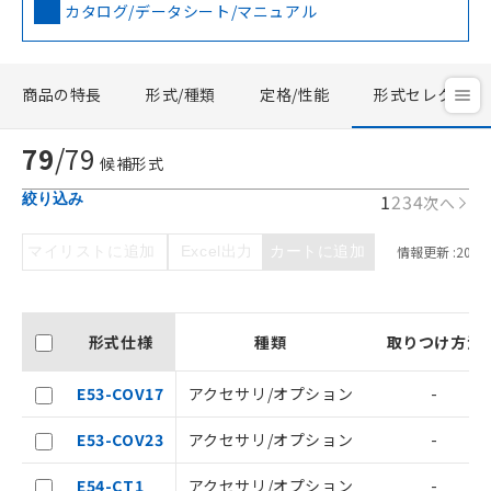
カタログ/データシート/マニュアル
商品の特長
形式/種類
定格/性能
形式セレクタ
79
/
79
候補形式
1
2
3
4
絞り込み
次へ
マイリストに追加
Excel出力
カートに追加
情報更新 :
2026/
形式仕様
種類
取りつけ方法
E53-COV17
アクセサリ/オプション
-
E53-COV23
アクセサリ/オプション
-
E54-CT1
アクセサリ/オプション
-