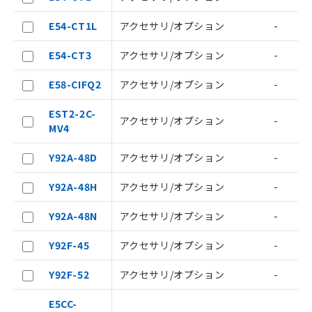
E54-CT1L
アクセサリ/オプション
-
E54-CT3
アクセサリ/オプション
-
E58-CIFQ2
アクセサリ/オプション
-
EST2-2C-
アクセサリ/オプション
-
ご利用条件
MV4
Y92A-48D
アクセサリ/オプション
-
以下の条件をお読みいただき、同意のうえ
ご利用ください。
Y92A-48H
アクセサリ/オプション
-
本サービスは、当社制御機器事業取扱
Y92A-48N
アクセサリ/オプション
-
商品の当社在庫状況および標準価格
(税抜)を提供させていただくもので
Y92F-45
アクセサリ/オプション
-
す。
当社制御機器事業取扱商品の中には、
Y92F-52
アクセサリ/オプション
-
本サービスの対象外となる商品もある
ことをご了承ください。
E5CC-
在庫状況および標準価格照会結果は、