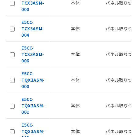
TCX3ASM-
本体
パネル取りつけ
記載している更新日時点での社内デー
000
記
タに基づき作成されるものであり、閲
説明
号
覧された時点での実際の在庫および標
E5CC-
準価格とは異なる場合があることをご
TCX3ASM-
本体
パネル取りつけ
了承ください。
○
一定数以上の在庫あり
004
正式な納期状況および標準価格はお客
様のお取引先、またはお客様担当のオ
E5CC-
△
一定数には満たないが在庫あり
ムロン制御機器販売店・当社販売員に
TCX3ASM-
本体
パネル取りつけ
ご相談ください。
006
－
在庫なし(最新の在庫状況につ
オムロン制御機器販売店や当社販売拠
いては、お客様のお取引先、ま
点は「
販売ネットワーク
」をご確認
E5CC-
たはお客様担当のオムロン制御
ください。
TQX3ASM-
本体
パネル取りつけ
機器販売店・当社販売員にご確
在庫状況および標準価格結果を当社の
000
認ください)
事前の承諾なく第三者に漏洩または開
示しないようお願いします。
E5CC-
マイパーツ機能（部品リスト作成サー
空
受注生産機種、また在庫状況の
TQX3ASM-
本体
パネル取りつけ
ビス）をご利用いただくには、I-Web
白
情報を公開していない機種
001
メンバーズにご登録されている必要が
あります。
E5CC-
お客様が当ウェブサイト上で当社にご
TQX3ASM-
本体
パネル取りつけ
登録された部品リストについて、当社