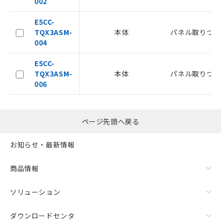
002
および当社の共同利用者が、当社の製
品・サービスに関するお客様との取
E5CC-
引・商談に必要な範囲で利用すること
TQX3ASM-
本体
パネル取りつけ
をご了承ください。
004
※当社の共同利用者とは、
"個人情報
の共同利用に関して"
の「1.共同利
E5CC-
用者の範囲」に記載されている法人を
TQX3ASM-
本体
パネル取りつけ
指します。
006
ページ先頭へ戻る
お知らせ・最新情報
商品情報
ソリューション
ダウンロードセンタ