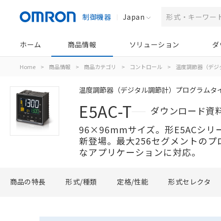
制御機器
Japan
ホーム
商品情報
ソリューション
ダ
Home
>
商品情報
>
商品カテゴリ
>
コントロール
>
温度調節器（デジ
温度調節器（デジタル調節計）プログラムタ
E5AC-T
ダウンロード資
96×96mmサイズ。形E5ACシ
新登場。最大256セグメントのプ
なアプリケーションに対応。
商品の特長
形式/種類
定格/性能
形式セレクタ