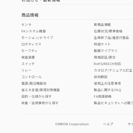
商品情報
センサ
新商品情報
FAシステム機器
在庫状況/標準価格
モーション/ドライブ
生産終了品/推奨代替品
ロボティクス
特設サイト
セーフティ
動画ライブラリ
検査装置
規格認証/適合
スイッチ
RoHS/REACH対応
リレー
カタログ/マニュアル訂正
コントロール
技術解説
電源/周辺機器他
使用上の注意事項
省エネ支援/環境対策機器
製品に関するFAQ
目的・仕様から探す
FA用語辞典
改善・活用事例から探す
製品セキュリティへの取
OMRON Corporation
ヘルプ
サ