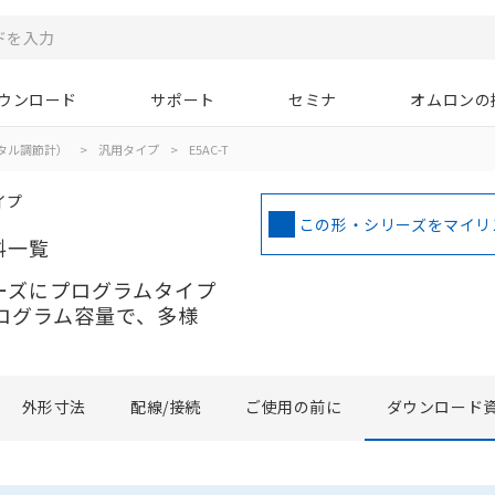
ウンロード
サポート
セミナ
オムロンの
タル調節計）
>
汎用タイプ
>
E5AC-T
イプ
この形・シリーズをマイリ
料一覧
リーズにプログラムタイプ
ログラム容量で、多様
外形寸法
配線/接続
ご使用の前に
ダウンロード