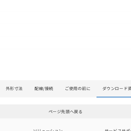
外形寸法
配線/接続
ご使用の前に
ダウンロード
選択したファイルを一括ダウンロード
0
選択可能容量：
0.0
MB /
100
MB
ページ先頭へ戻る
ソリューション
サービスサポ