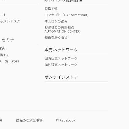
目指す姿
ポート
コンセプト「i-Automation!」
ジャパンデスク
オムロンの強み
お客様との共創拠点
AUTOMATION CENTER
技術を磨く現場
・セミナ
案内
販売ネットワーク
講する
国内販売ネットワーク
ス一覧（PDF）
海外販売ネットワーク
オンラインストア
件
商品のご承諾事項
Facebook