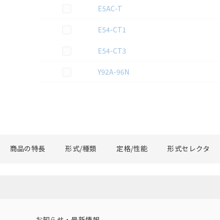
2D CAD
データのダウンロード資料一覧
この資料を選択
E5AC-T
この資料を選択
E54-CT1
この資料を選択
E54-CT3
この資料を選択
Y92A-96N
商品の特長
形式/種類
定格/性能
形式セレクタ
お知らせ・最新情報