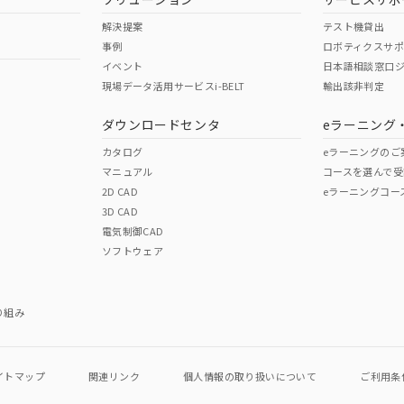
解決提案
テスト機貸出
事例
ロボティクスサ
イベント
日本語相談窓口
現場データ活用サービスi-BELT
輸出該非判定
ダウンロードセンタ
eラーニング
カタログ
eラーニングのご
マニュアル
コースを選んで受
2D CAD
eラーニングコー
3D CAD
電気制御CAD
ソフトウェア
り組み
イトマップ
関連リンク
個人情報の
取り扱いについて
ご利用条