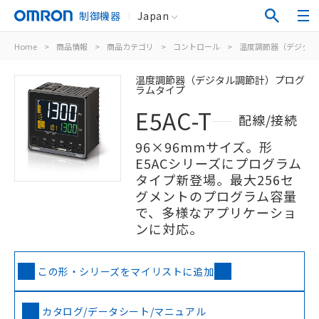
制御機器
Japan
Home
>
商品情報
>
商品カテゴリ
>
コントロール
>
温度調節器（デジタル
温度調節器（デジタル調節計）プログ
ラムタイプ
E5AC-T
配線/接続
96×96mmサイズ。形
E5ACシリーズにプログラム
タイプ新登場。最大256セ
グメントのプログラム容量
で、多様なアプリケーショ
ンに対応。
この形・シリーズをマイリストに追加
カタログ/データシート/マニュアル