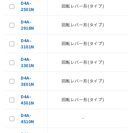
D4A-
本サービスの対象外となる商品もある
回転レバー形(タイプ)
2501N
ことをご了承ください。
在庫状況および標準価格照会結果は、
D4A-
記載している更新日時点での社内デー
回転レバー形(タイプ)
2918N
記
タに基づき作成されるものであり、閲
説明
号
覧された時点での実際の在庫および標
D4A-
準価格とは異なる場合があることをご
回転レバー形(タイプ)
3101N
了承ください。
○
一定数以上の在庫あり
正式な納期状況および標準価格はお客
D4A-
様のお取引先、またはお客様担当のオ
回転レバー形(タイプ)
△
一定数には満たないが在庫あり
3301N
ムロン制御機器販売店・当社販売員に
ご相談ください。
－
在庫なし(最新の在庫状況につ
D4A-
オムロン制御機器販売店や当社販売拠
回転レバー形(タイプ)
いては、お客様のお取引先、ま
3E01N
点は「
販売ネットワーク
」をご確認
たはお客様担当のオムロン制御
ください。
機器販売店・当社販売員にご確
D4A-
在庫状況および標準価格結果を当社の
回転レバー形(タイプ)
認ください)
4501N
事前の承諾なく第三者に漏洩または開
示しないようお願いします。
D4A-
マイパーツ機能（部品リスト作成サー
空
受注生産機種、また在庫状況の
-
4510N
ビス）をご利用いただくには、I-Web
白
情報を公開していない機種
メンバーズにご登録されている必要が