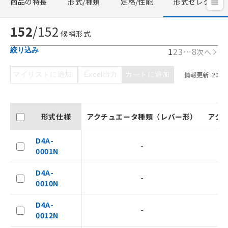
商品の特長
形式/種類
定格/性能
形式セレクタ
152
/
152
候補形式
1
2
3
…
8
絞り込み
次へ
マイリストに追加
Excel出力
カートに追加
情報更新 :
2026/
形式仕様
アクチュエータ種類（レバー形）
アク
D4A-
-
0001N
D4A-
-
0010N
D4A-
-
0012N