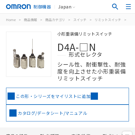
制御機器
Japan
Home
>
商品情報
>
商品カテゴリ
>
スイッチ
>
リミットスイッチ
>
汎
小形重装備リミットスイッチ
D4A-□N
形式セレクタ
シール性、耐衝撃性、耐強
度を向上させた小形重装備
リミットスイッチ
この形・シリーズをマイリストに追加
カタログ/データシート/マニュアル