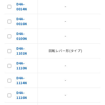
D4A-
-
0014N
D4A-
-
0016N
D4A-
-
0100N
D4A-
回転レバー形(タイプ)
1101N
ご利用条件
D4A-
-
1110N
以下の条件をお読みいただき、同意のうえ
ご利用ください。
D4A-
-
1114N
本サービスは、当社制御機器事業取扱
商品の当社在庫状況および標準価格
D4A-
(税抜)を提供させていただくもので
-
1116N
す。
当社制御機器事業取扱商品の中には、