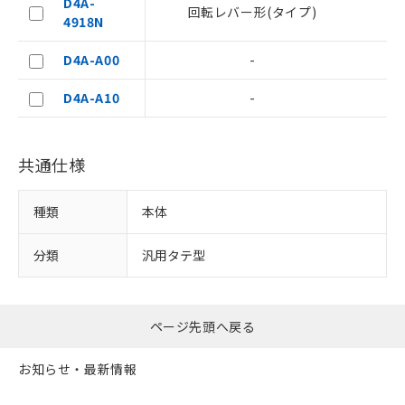
D4A-
あります。
回転レバー形(タイプ)
4918N
お客様が当ウェブサイト上で当社にご
登録された部品リストについて、当社
D4A-A00
-
および当社の共同利用者が、当社の製
品・サービスに関するお客様との取
D4A-A10
-
引・商談に必要な範囲で利用すること
をご了承ください。
※当社の共同利用者とは、
"個人情報
の共同利用に関して"
の「1.共同利
共通仕様
用者の範囲」に記載されている法人を
指します。
種類
本体
分類
汎用タテ型
ページ先頭へ戻る
お知らせ・最新情報