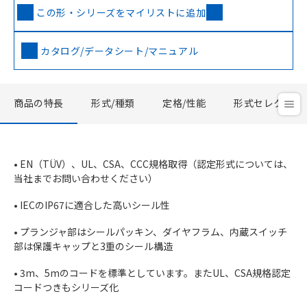
この形・シリーズをマイリストに追加
カタログ/データシート/マニュアル
商品の特長
形式/種類
定格/性能
形式セレクタ
• EN（TÜV）、UL、CSA、CCC規格取得（認定形式については、
当社までお問い合わせください）
• IECのIP67に適合した高いシール性
• プランジャ部はシールパッキン、ダイヤフラム、内蔵スイッチ
部は保護キャップと3重のシール構造
• 3m、5mのコードを標準としています。またUL、CSA規格認定
コードつきもシリーズ化