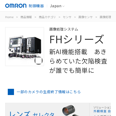
制御機器
Japan
Home
>
商品情報
>
商品カテゴリ
>
センサ
>
画像センサ
>
画像処理シ
画像処理システム
FHシリーズ
新AI機能搭載 あき
らめていた欠陥検査
が誰でも簡単に
一部のカメラの生産終了情報はこちら