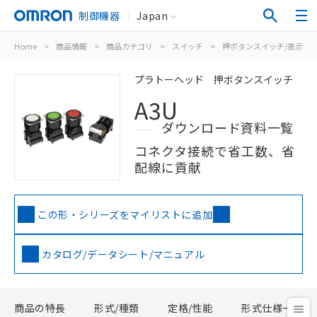
制御機器
Japan
Home
>
商品情報
>
商品カテゴリ
>
スイッチ
>
押ボタンスイッチ/表示灯
プラトーヘッド 押ボタンスイッチ
A3U
ダウンロード資料一覧
コネクタ接続で省工数、省
配線に貢献
この形・シリーズをマイリストに追加
カタログ/データシート/マニュアル
商品の特長
形式/種類
定格/性能
形式仕様一覧