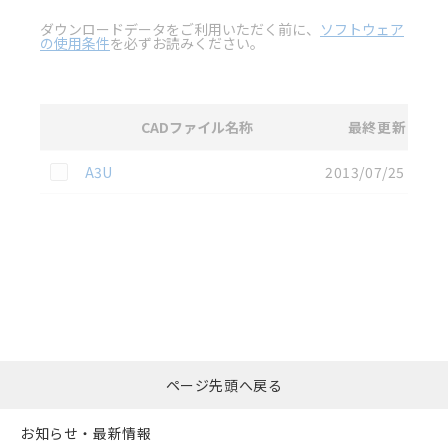
ダウンロードデータをご利用いただく前に、
ソフトウェア
の使用条件
を必ずお読みください。
CADファイル名称
最終更新
選択
2D CAD
データのダウンロード資料一覧
この資料を選択
A3U
2013/07/25
選択したファイルを一
0
ページ先頭へ戻る
括ダウンロード
選択可能容量：
0.0
MB /
100
MB
お知らせ・最新情報