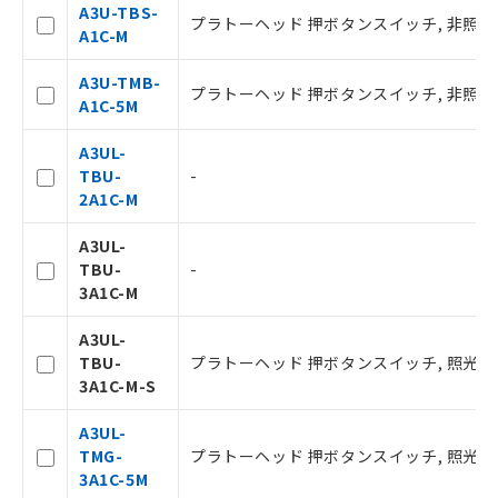
A3U-TBS-
プラトーヘッド 押ボタンスイッチ, 非照光, フラ
A1C-M
A3U-TMB-
プラトーヘッド 押ボタンスイッチ, 非照光, フ
A1C-5M
A3UL-
TBU-
-
2A1C-M
ご利用条件
A3UL-
TBU-
-
以下の条件をお読みいただき、同意のうえ
3A1C-M
ご利用ください。
A3UL-
本サービスは、当社制御機器事業取扱
TBU-
プラトーヘッド 押ボタンスイッチ, 照光, フラン
商品の当社在庫状況および標準価格(税
3A1C-M-S
抜)を提供させていただくものです。
当社制御機器事業取扱商品の中には、
A3UL-
本サービスの対象外となる商品もある
TMG-
プラトーヘッド 押ボタンスイッチ, 照光, フラン
ことをご了承ください。
3A1C-5M
在庫状況および標準価格照会結果は、