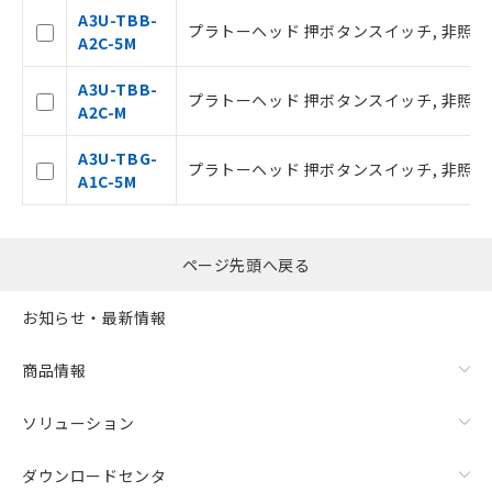
および当社の共同利用者が、当社の製
A3U-TBB-
品・サービスに関するお客様との取
プラトーヘッド 押ボタンスイッチ, 非照光, フ
A2C-5M
引・商談に必要な範囲で利用すること
をご了承ください。
A3U-TBB-
※当社の共同利用者とは、
"個人情報
プラトーヘッド 押ボタンスイッチ, 非照光, フラ
A2C-M
の共同利用に関して"
の「1.共同利
用者の範囲」に記載されている法人を
A3U-TBG-
指します。
プラトーヘッド 押ボタンスイッチ, 非照光, フ
A1C-5M
ページ先頭へ戻る
お知らせ・最新情報
商品情報
ソリューション
ダウンロードセンタ