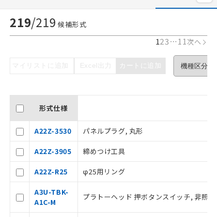
219
/
219
候補形式
1
2
3
…
11
次へ
マイリストに追加
Excel出力
カートに追加
形式仕様
A22Z-3530
パネルプラグ, 丸形
A22Z-3905
締めつけ工具
A22Z-R25
φ25用リング
A3U-TBK-
プラトーヘッド 押ボタンスイッチ, 非照光, フラ
A1C-M