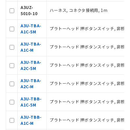
記載している更新日時点での社内デー
A3UZ-
タに基づき作成されるものであり、閲
ハーネス, コネクタ接続用, 1m
記
説明
5010-10
覧された時点での実際の在庫および標
号
準価格とは異なる場合があることをご
A3U-TBA-
了承ください。
プラトーヘッド 押ボタンスイッチ, 非照光, フ
A1C-5M
○
一定数以上の在庫あり
正式な納期状況および標準価格はお客
様のお取引先、またはお客様担当のオ
A3U-TBA-
ムロン制御機器販売店・当社販売員に
△
一定数には満たないが在庫あり
プラトーヘッド 押ボタンスイッチ, 非照光, フラ
A1C-M
ご相談ください。
オムロン制御機器販売店や当社販売拠
－
在庫なし(最新の在庫状況につ
A3U-TBA-
点は「
販売ネットワーク
」をご確認
プラトーヘッド 押ボタンスイッチ, 非照光, フ
いては、お客様のお取引先、ま
A2C-5M
ください。
たはお客様担当のオムロン制御
在庫状況および標準価格結果を当社の
機器販売店・当社販売員にご確
A3U-TBA-
事前の承諾なく第三者に漏洩または開
プラトーヘッド 押ボタンスイッチ, 非照光, フラ
認ください)
A2C-M
示しないようお願いします。
マイパーツ機能（部品リスト作成サー
空
受注生産機種、また在庫状況の
A3U-TBB-
ビス）をご利用いただくには、I-Web
プラトーヘッド 押ボタンスイッチ, 非照光, フ
白
情報を公開していない機種
A1C-5M
メンバーズにご登録されている必要が
あります。
A3U-TBB-
お客様が当ウェブサイト上で当社にご
プラトーヘッド 押ボタンスイッチ, 非照光, フラ
A1C-M
登録された部品リストについて、当社