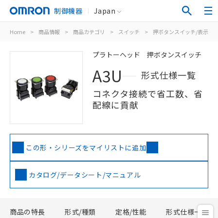
制御機器
Japan
Home
>
商品情報
>
商品カテゴリ
>
スイッチ
>
押ボタンスイッチ/表示灯
プラトーヘッド 押ボタンスイッチ
A3U
形式仕様一覧
コネクタ接続で省工数、省
配線に貢献
この形・シリーズをマイリストに追加
カタログ/データシート/マニュアル
商品の特長
形式/種類
定格/性能
形式仕様一覧