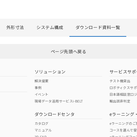
外形寸法
システム構成
ダウンロード資料一覧
選択したファイルを一括ダウンロード
0
選択可能容量：
0.0
MB /
100
MB
ページ先頭へ戻る
ソリューション
サービスサポ
解決提案
テスト機貸出
事例
ロボティクスサ
イベント
日本語相談窓口
現場データ活用サービスi-BELT
輸出該非判定
ダウンロードセンタ
eラーニング
カタログ
eラーニングのご
マニュアル
コースを選んで受
2D CAD
eラーニングコー