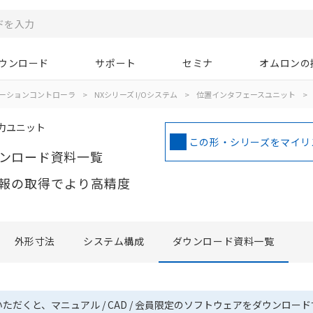
ウンロード
サポート
セミナ
オムロンの
ーションコントローラ
>
NXシリーズ I/Oシステム
>
位置インタフェースユニット
>
力ユニット
この形・シリーズをマイリ
ンロード資料一覧
報の取得でより高精度
外形寸法
システム構成
ダウンロード資料一覧
いただくと、マニュアル / CAD / 会員限定のソフトウェアをダウンロー