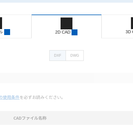
ル
3D
2D CAD
DXF
DWG
の使用条件
を必ずお読みください。
CADファイル名称