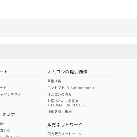
リセット
ート
オムロンの提供価値
目指す姿
ポート
コンセプト「i-Automation!」
ジャパンデスク
オムロンの強み
お客様との共創拠点
AUTOMATION CENTER
技術を磨く現場
・セミナ
案内
販売ネットワーク
講する
国内販売ネットワーク
ス一覧（PDF）