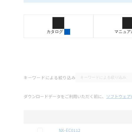
カタログ
マニュア
キーワードによる絞り込み
ダウンロードデータをご利用いただく前に、
ソフトウェア
選択
2D CAD
データのダウンロード資料一覧
この資料を選択
NX-EC0112