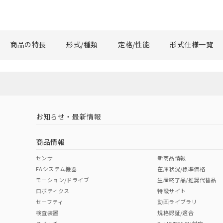
商品の特長
形式/種類
定格/性能
形式仕様一覧
お知らせ・最新情報
商品情報
センサ
新商品情報
FAシステム機器
在庫状況/標準価格
モーション/ドライブ
生産終了品/推奨代替品
ロボティクス
特設サイト
セーフティ
動画ライブラリ
検査装置
規格認証/適合