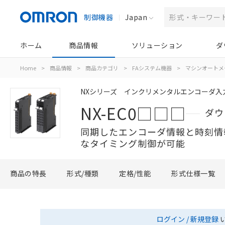
制御機器
Japan
ホーム
商品情報
ソリューション
ダ
Home
>
商品情報
>
商品カテゴリ
>
FAシステム機器
>
マシンオートメ
NXシリーズ インクリメンタルエンコーダ入
NX-EC0□□□
ダウ
同期したエンコーダ情報と時刻情
なタイミング制御が可能
商品の特長
形式/種類
定格/性能
形式仕様一覧
ログイン / 新規登録