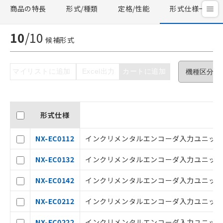
商品の特長
形式/種類
定格/性能
形式仕様一覧
10
/
10
候補形式
マイリストに追加
Excel出力
カートに追加
形式仕様
ご利用条件
NX-EC0112
インクリメンタルエンコーダ入力ユニット, 1
以下の条件をお読みいただき、同意のうえ
NX-EC0132
インクリメンタルエンコーダ入力ユニット, 
ご利用ください。
本サービスは、当社制御機器事業取扱
NX-EC0142
インクリメンタルエンコーダ入力ユニット, 
商品の当社在庫状況および標準価格(税
抜)を提供させていただくものです。
NX-EC0212
インクリメンタルエンコーダ入力ユニット, 
当社制御機器事業取扱商品の中には、
本サービスの対象外となる商品もある
NX-EC0222
インクリメンタルエンコーダ入力ユニット, 