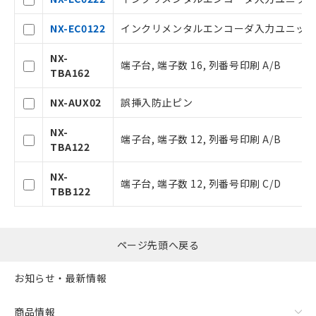
ことをご了承ください。
在庫状況および標準価格照会結果は、
NX-EC0122
インクリメンタルエンコーダ入力ユニット, 1
記載している更新日時点での社内デー
タに基づき作成されるものであり、閲
NX-
端子台, 端子数 16, 列番号印刷 A/B
記
説明
覧された時点での実際の在庫および標
TBA162
号
準価格とは異なる場合があることをご
了承ください。
NX-AUX02
誤挿入防止ピン
○
一定数以上の在庫あり
正式な納期状況および標準価格はお客
様のお取引先、またはお客様担当のオ
NX-
端子台, 端子数 12, 列番号印刷 A/B
ムロン制御機器販売店・当社販売員に
TBA122
△
一定数には満たないが在庫あり
ご相談ください。
オムロン制御機器販売店や当社販売拠
NX-
－
在庫なし(最新の在庫状況につ
端子台, 端子数 12, 列番号印刷 C/D
点は「
販売ネットワーク
」をご確認
TBB122
いては、お客様のお取引先、ま
ください。
たはお客様担当のオムロン制御
在庫状況および標準価格結果を当社の
機器販売店・当社販売員にご確
事前の承諾なく第三者に漏洩または開
認ください)
ページ先頭へ戻る
示しないようお願いします。
マイパーツ機能（部品リスト作成サー
空
受注生産機種、また在庫状況の
お知らせ・最新情報
ビス）をご利用いただくには、I-Web
白
情報を公開していない機種
メンバーズにご登録されている必要が
あります。
商品情報