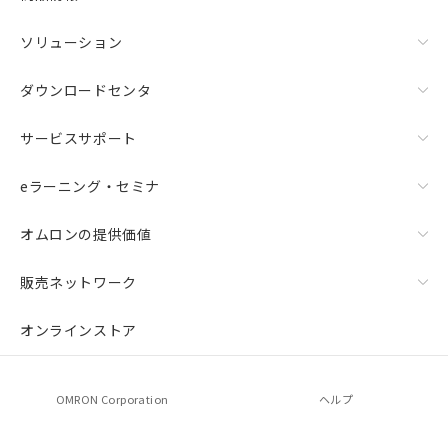
お客様が当ウェブサイト上で当社にご
登録された部品リストについて、当社
ソリューション
および当社の共同利用者が、当社の製
品・サービスに関するお客様との取
ダウンロードセンタ
引・商談に必要な範囲で利用すること
をご了承ください。
※当社の共同利用者とは、
"個人情報
サービスサポート
の共同利用に関して"
の「1.共同利
用者の範囲」に記載されている法人を
eラーニング・セミナ
指します。
オムロンの提供価値
販売ネットワーク
オンラインストア
OMRON Corporation
ヘルプ