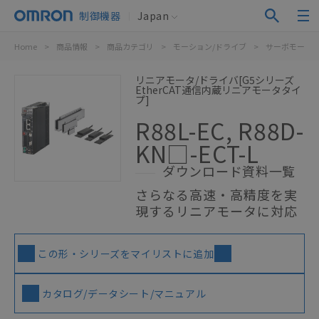
制御機器
Japan
Home
>
商品情報
>
商品カテゴリ
>
モーション/ドライブ
>
サーボモータ/
リニアモータ/ドライバ[G5シリーズ
EtherCAT通信内蔵リニアモータタイ
プ]
R88L-EC, R88D-
KN□-ECT-L
ダウンロード資料一覧
さらなる高速・高精度を実
現するリニアモータに対応
この形・シリーズをマイリストに追加
カタログ/データシート/マニュアル