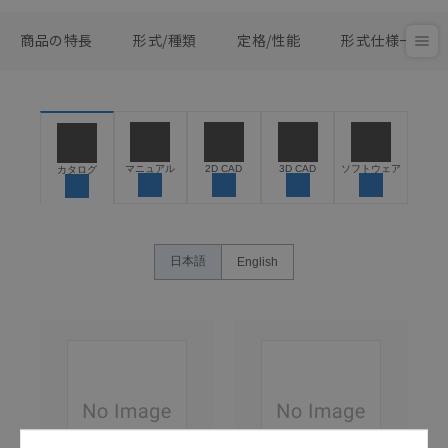
商品の特長
形式/種類
定格/性能
形式仕様一覧
マニュアル
2D CAD
3D CAD
ソフトウェア
カタログ
日本語
English