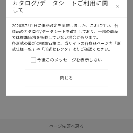
カタログ/データシートご利用に関
して
このカタログを選択
このカタログを選択
2026年7月1日に価格改定を実施しました。これに伴い、各
商品のカタログ/データシートを改訂しており、一部の商品
カタログ
日本語
カタログ
日本語
では標準価格を掲載していない場合があります。
SBCE-058AV
SBCE-045AD
各形式の最新の標準価格は、当サイトの各商品ページ内「形
G5シリーズ カ
位置制御セレク
式仕様一覧」や「形式セレクタ」よりご確認ください。
タログ
ションガイド
今後このメッセージを表示しない
2026/07/01
更新
2026/07/01
更新
閉じる
選択したファイルを一
0
ページ先頭へ戻る
括ダウンロード