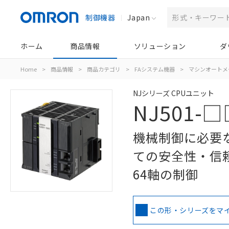
制御機器
Japan
ホーム
商品情報
ソリューション
ダ
Home
>
商品情報
>
商品カテゴリ
>
FAシステム機器
>
マシンオートメ
NJシリーズ CPUユニット
NJ501-
機械制御に必要
ての安全性・信
64軸の制御
この形・シリーズをマ