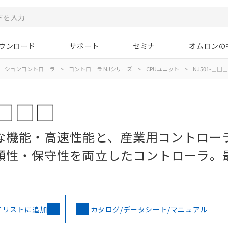
ウンロード
サポート
セミナ
オムロンの
ーションコントローラ
>
コントローラ NJシリーズ
>
CPUユニット
>
NJ501-□□
□□□□
な機能・高速性能と、産業用コントロー
頼性・保守性を両立したコントローラ。
イリストに追加
カタログ/データシート/マニュアル