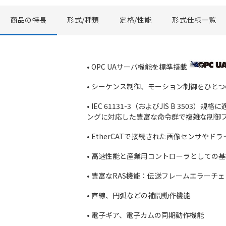
商品の特長
形式/種類
定格/性能
形式仕様一覧
• OPC UAサーバ機能を標準搭載
• シーケンス制御、モーション制御をひとつ
• IEC 61131-3（およびJIS B 
ングに対応した豊富な命令群で複雑な制御
• EtherCATで接続された画像センサ
• 高速性能と産業用コントローラとしての
• 豊富なRAS機能：伝送フレームエラー
• 直線、円弧などの補間動作機能
• 電子ギア、電子カムの同期動作機能