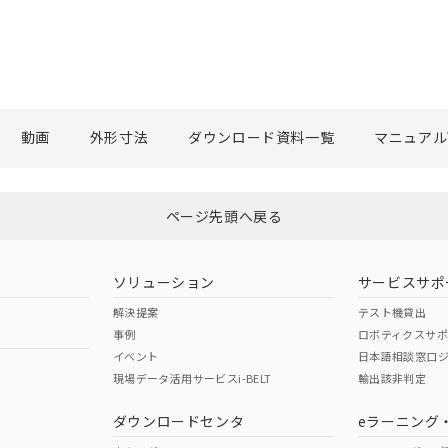
動画
外形寸法
ダウンロード資料一覧
マニュアル
ページ先頭へ戻る
ソリューション
サービスサポ
解決提案
テスト機貸出
事例
ロボティクスサ
イベント
日本語相談窓口
現場データ活用サービスi-BELT
輸出該非判定
ダウンロードセンタ
eラーニング