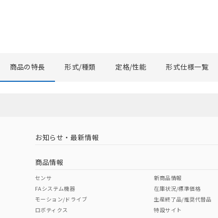
商品の特長
形式/種類
定格/性能
形式仕様一覧
お知らせ・最新情報
商品情報
センサ
新商品情報
FAシステム機器
在庫状況/標準価格
モーション/ドライブ
生産終了品/推奨代替品
ロボティクス
特設サイト