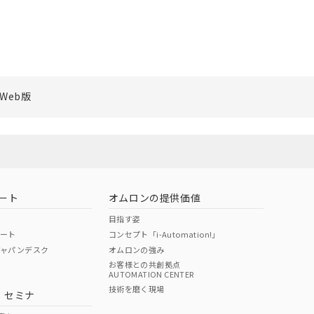
Web版
ート
オムロンの提供価値
目指す姿
ポート
コンセプト「i-Automation!」
ジャパンデスク
オムロンの強み
お客様との共創拠点
AUTOMATION CENTER
技術を磨く現場
・セミナ