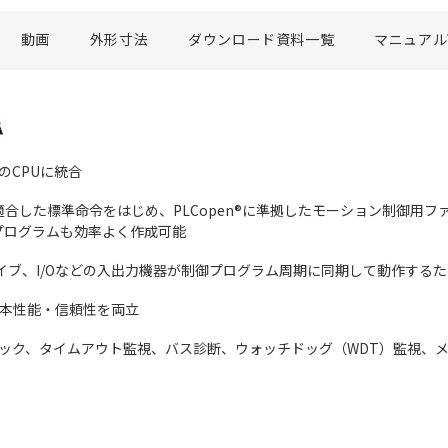
動画
外形寸法
ダウンロード資料一覧
マニュアル
のCPUに統合
3503）規格に適合した標準命令をはじめ、PLCopen®に準拠したモーション
プログラムも効率よく作成可能
やドライブ、I/Oなどの入出力機器が制御プログラム周期に同期して動作す
基本性能・信頼性を両立
チェック、タイムアウト監視、バス診断、ウォッチドッグ（WDT）監視、