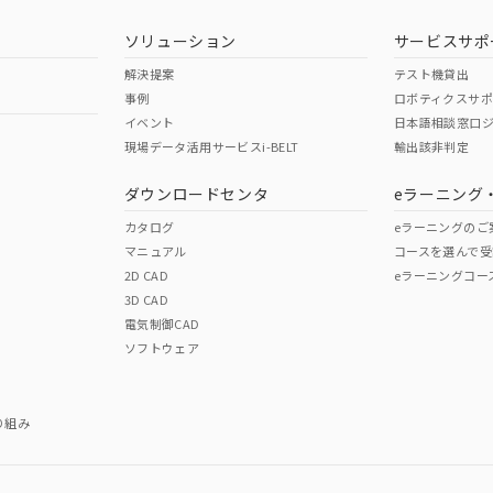
ソリューション
サービスサポ
解決提案
テスト機貸出
事例
ロボティクスサ
イベント
日本語相談窓口
現場データ活用サービスi-BELT
輸出該非判定
ダウンロードセンタ
eラーニング
カタログ
eラーニングのご
マニュアル
コースを選んで受
2D CAD
eラーニングコー
3D CAD
電気制御CAD
ソフトウェア
り組み