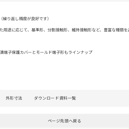
度（繰り返し精度が良好です）
また用途に応じて、基準形、分割接触形、維持接触形など、豊富な種類を
防滴端子保護カバーとモールド端子形もラインナップ
外形寸法
ダウンロード資料一覧
ページ先頭へ戻る