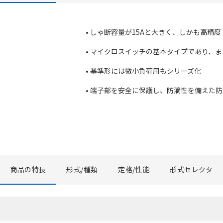
• しゃ断容量が15Aと大きく、しかも高精
• マイクロスイッチの基本タイプであり、
• 基準形には微小負荷用もシリーズ化
• 端子部を安全に保護し、防滴性を備えた
商品の特長
形式/種類
定格/性能
形式セレクタ