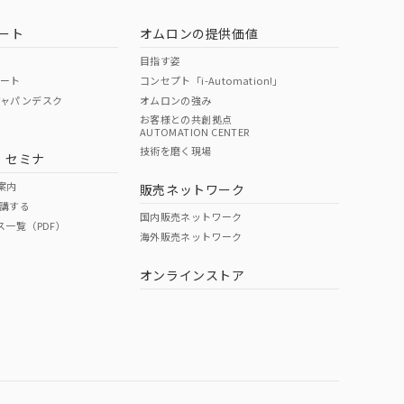
ート
オムロンの提供価値
目指す姿
ポート
コンセプト「i-Automation!」
ジャパンデスク
オムロンの強み
お客様との共創拠点
AUTOMATION CENTER
技術を磨く現場
・セミナ
案内
販売ネットワーク
講する
国内販売ネットワーク
ス一覧（PDF）
海外販売ネットワーク
オンラインストア