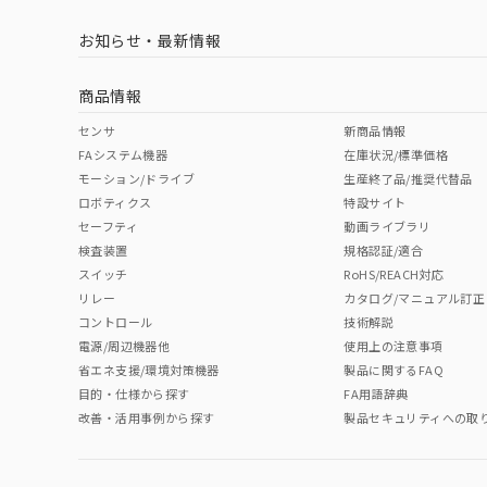
お知らせ・最新情報
商品情報
センサ
新商品情報
FAシステム機器
在庫状況/標準価格
モーション/ドライブ
生産終了品/推奨代替品
ロボティクス
特設サイト
セーフティ
動画ライブラリ
検査装置
規格認証/適合
スイッチ
RoHS/REACH対応
リレー
カタログ/マニュアル訂正
コントロール
技術解説
電源/周辺機器他
使用上の注意事項
省エネ支援/環境対策機器
製品に関するFAQ
目的・仕様から探す
FA用語辞典
改善・活用事例から探す
製品セキュリティへの取