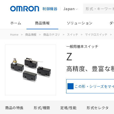
制御機器
Japan
ホーム
商品情報
ソリューション
ダ
Home
>
商品情報
>
商品カテゴリ
>
スイッチ
>
マイクロスイッチ
>
一般用基本スイッチ
Z
高精度、豊富な
この形・シリーズをマ
商品の特長
形式/種類
定格/性能
形式セレクタ