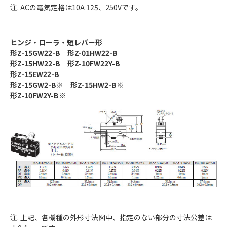
注. ACの電気定格は10A 125、250Vです。
ヒンジ・ローラ・短レバー形
形Z-15GW22-B 形Z-01HW22-B
形Z-15HW22-B 形Z-10FW22Y-B
形Z-15EW22-B
形Z-15GW2-B※ 形Z-15HW2-B※
形Z-10FW2Y-B※
注. 上記、各機種の外形寸法図中、指定のない部分の寸法公差は