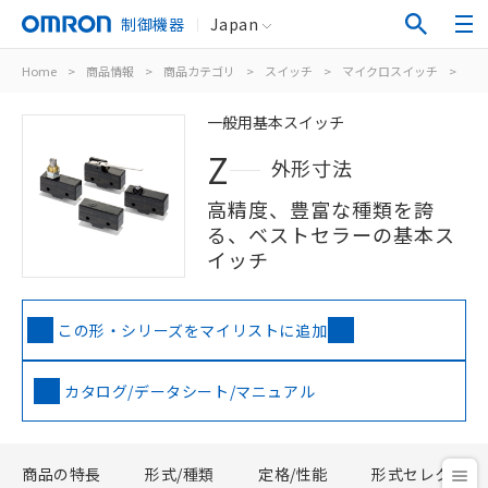
制御機器
Japan
Home
>
商品情報
>
商品カテゴリ
>
スイッチ
>
マイクロスイッチ
>
一
一般用基本スイッチ
Z
外形寸法
高精度、豊富な種類を誇
る、ベストセラーの基本ス
イッチ
この形・シリーズをマイリストに追加
カタログ/データシート/マニュアル
商品の特長
形式/種類
定格/性能
形式セレクタ