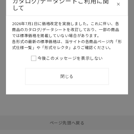
カタログ/データシートご利用に関
して
このカタログを選択
2026年7月1日に価格改定を実施しました。これに伴い、各
商品のカタログ/データシートを改訂しており、一部の商品
カタログ
日本語
では標準価格を掲載していない場合があります。
CDJC-006AG
各形式の最新の標準価格は、当サイトの各商品ページ内「形
XS5/XS2/XS6
式仕様一覧」や「形式セレクタ」よりご確認ください。
データシート
今後このメッセージを表示しない
2026/07/01
更新
閉じる
選択したファイルを一
0
ページ先頭へ戻る
括ダウンロード
選択可能容量：
0.0
MB /
100
MB