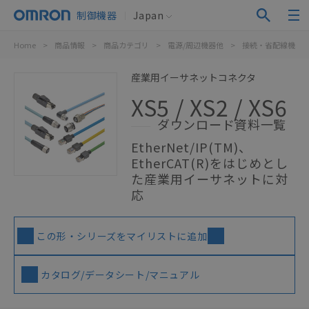
制御機器
Japan
Home
>
商品情報
>
商品カテゴリ
>
電源/周辺機器他
>
接続・省配線機器
産業用イーサネットコネクタ
XS5 / XS2 / XS6
ダウンロード資料一覧
EtherNet/IP(TM)、
EtherCAT(R)をはじめとし
た産業用イーサネットに対
応
この形・シリーズをマイリストに追加
カタログ/データシート/マニュアル