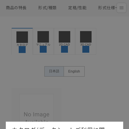
商品の特長
形式/種類
定格/性能
形式仕様一覧
マニュアル
2D CAD
3D CAD
カタログ
日本語
English