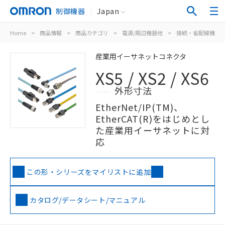
制御機器
Japan
Home
>
商品情報
>
商品カテゴリ
>
電源/周辺機器他
>
接続・省配線機器
産業用イーサネットコネクタ
XS5 / XS2 / XS6
外形寸法
EtherNet/IP(TM)、
EtherCAT(R)をはじめとし
た産業用イーサネットに対
応
この形・シリーズをマイリストに追加
カタログ/データシート/マニュアル