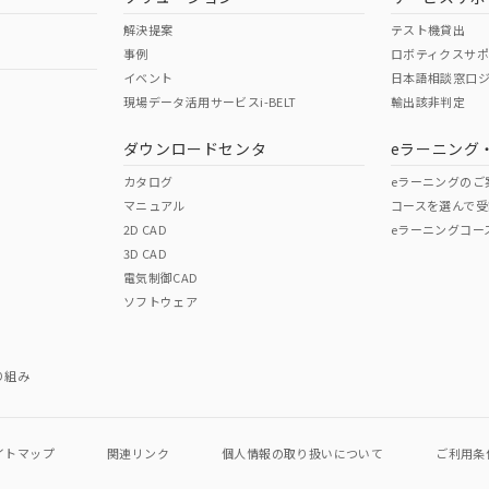
解決提案
テスト機貸出
事例
ロボティクスサ
イベント
日本語相談窓口
現場データ活用サービスi-BELT
輸出該非判定
ダウンロードセンタ
eラーニング
カタログ
eラーニングのご
マニュアル
コースを選んで受
2D CAD
eラーニングコー
3D CAD
電気制御CAD
ソフトウェア
り組み
イトマップ
関連リンク
個人情報の
取り扱いについて
ご利用条