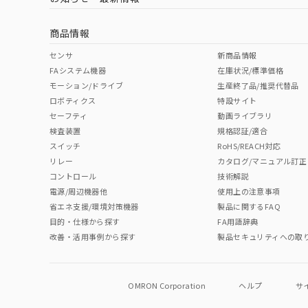
商品情報
センサ
新商品情報
FAシステム機器
在庫状況/標準価格
モーション/ドライブ
生産終了品/推奨代替品
ロボティクス
特設サイト
セーフティ
動画ライブラリ
検査装置
規格認証/適合
スイッチ
RoHS/REACH対応
リレー
カタログ/マニュアル訂正
コントロール
技術解説
電源/周辺機器他
使用上の注意事項
省エネ支援/環境対策機器
製品に関するFAQ
目的・仕様から探す
FA用語辞典
改善・活用事例から探す
製品セキュリティへの取
OMRON Corporation
ヘルプ
サ