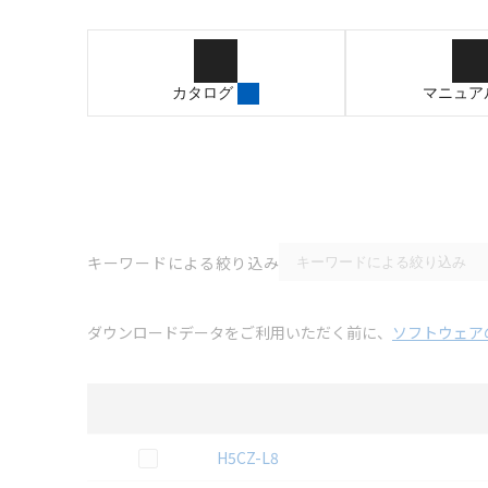
カタログ
マニュア
キーワードによる絞り込み
ダウンロードデータをご利用いただく前に、
ソフトウェア
選択
2D CAD
データのダウンロード資料一覧
この資料を選択
H5CZ-L8