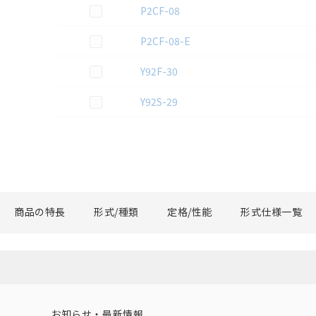
この資料を選択
P2CF-08
この資料を選択
P2CF-08-E
この資料を選択
Y92F-30
この資料を選択
Y92S-29
商品の特長
形式/種類
定格/性能
形式仕様一覧
お知らせ・最新情報