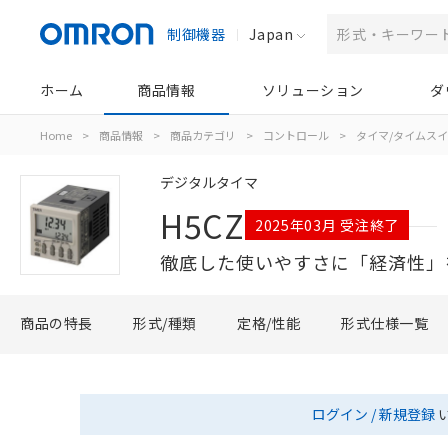
制御機器
Japan
ホーム
商品情報
ソリューション
ダ
Home
>
商品情報
>
商品カテゴリ
>
コントロール
>
タイマ/タイムス
デジタルタイマ
H5CZ
2025年03月 受注終了
徹底した使いやすさに「経済性」
商品の特長
形式/種類
定格/性能
形式仕様一覧
ログイン / 新規登録