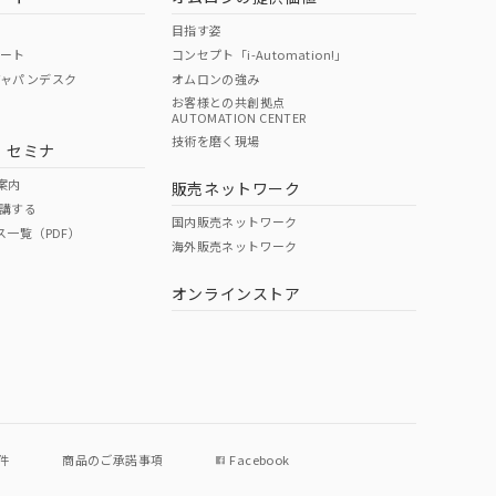
目指す姿
ポート
コンセプト「i-Automation!」
ジャパンデスク
オムロンの強み
お客様との共創拠点
AUTOMATION CENTER
技術を磨く現場
・セミナ
案内
販売ネットワーク
講する
国内販売ネットワーク
ス一覧（PDF）
海外販売ネットワーク
オンラインストア
件
商品のご承諾事項
Facebook