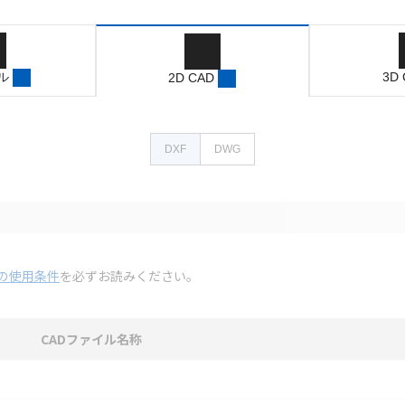
ル
3D
2D CAD
DXF
DWG
の使用条件
を必ずお読みください。
CADファイル名称