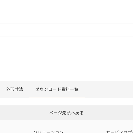
外形寸法
ダウンロード資料一覧
選択したファイルを一括ダウンロード
0
選択可能容量：
0.0
MB /
100
MB
ページ先頭へ戻る
ソリューション
サービスサポ