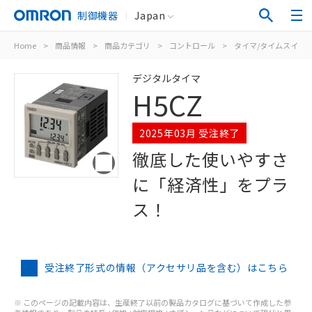
制御機器
Japan
Home
>
商品情報
>
商品カテゴリ
>
コントロール
>
タイマ/タイムスイッ
デジタルタイマ
H5CZ
2025年03月 受注終了
徹底した使いやすさ
に「経済性」をプラ
ス！
受注終了形式の情報（アクセサリ品を含む）はこちら
※ このページの記載内容は、生産終了以前の製品カタログに基づいて作成した参