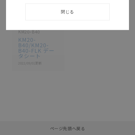
閉じる
このカタログを選択
カタログ
日本語
KM20-B40
KM20-
B40/KM20-
B40-FLK デー
タシート
2022/09/01
更新
選択したファイルを一
0
ページ先頭へ戻る
括ダウンロード