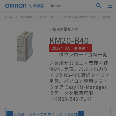
制御機器
Japan
Home
>
商品情報
>
商品カテゴリ
>
省エネ支援/環境対策機器
>
電力監視
小型電力量センサ
KM20-B40
2019年03月 受注終了
ダウンロード資料一覧
きめ細かな省エネ管理を経
済的に実現。パルス出力タ
イプとRS-485通信タイプを
用意。パソコン専用ソフト
ウェア EasyKM-Manager
でデータを収集可能
（KM20-B40-FLK）
この形・シリーズをマイリストに追加