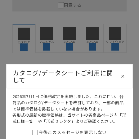
同意する
ので、ご使用にあたっての安全性については十分にご配慮
ください。以下の内容をご承諾の上、ご利用ください。
お客様が本製品を人命や財産に重大な危険を及ぼすよ
うな用途に使用される場合には、システム全体として
危険を知らせたり、冗長設計により必要な安全性を確
保できるよう設計されていること、および本製品が全
マニュアル
2D CAD
3D CAD
ソフトウェア
カタログ
体の中で意図した用途に対して適切に配電・設置され
ていることを、必ず事前に確認してください。
カタログ/マニュアルに記載されているアプリケーショ
ン事例は参考用ですので、ご採用に際しては機器・装
カタログ/データシートご利用に関
日本語
English
置の機能や安全性をご確認のうえご使用ください。・
して
商品に接続される推奨機器等、現在では入手困難なも
のもそのまま記載しています。・誤字、脱字が含まれ
ている可能性がありますがご容赦ください。
2026年7月1日に価格改定を実施しました。これに伴い、各
商品のカタログ/データシートを改訂しており、一部の商品
記載されているサービス内容や連絡先等は作成当時の
では標準価格を掲載していない場合があります。
ものであり、変更・改定させていただいている可能性
各形式の最新の標準価格は、当サイトの各商品ページ内「形
があります。改めて当サイトの掲載内容をご確認のう
式仕様一覧」や「形式セレクタ」よりご確認ください。
え、ご用命下さいますようお願いいたします。
今後このメッセージを表示しない