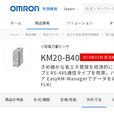
制御機器
Japan
ホーム
商品情報
ソリューション
ダ
Home
>
商品情報
>
商品カテゴリ
>
省エネ支援/環境対策機器
>
電力監
小型電力量センサ
KM20-B40
2019年03月 受注
きめ細かな省エネ管理を経済的に
プとRS-485通信タイプを用意
ア EasyKM-Managerでデータを
FLK）
商品の特長
形式/種類
定格/性能
外形寸法