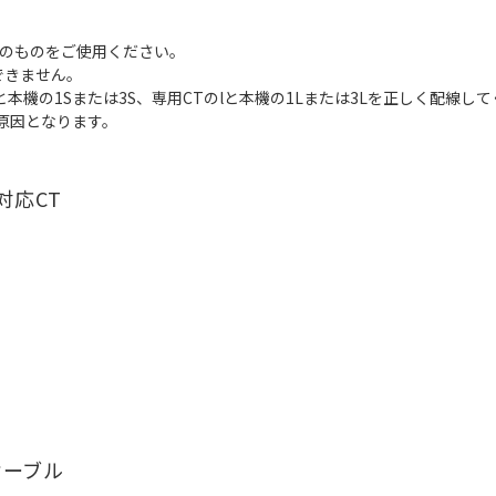
定のものをご使用ください。
できません。
本機の1Sまたは3S、専用CTのlと本機の1Lまたは3Lを正しく配線し
原因となります。
K対応CT
ケーブル