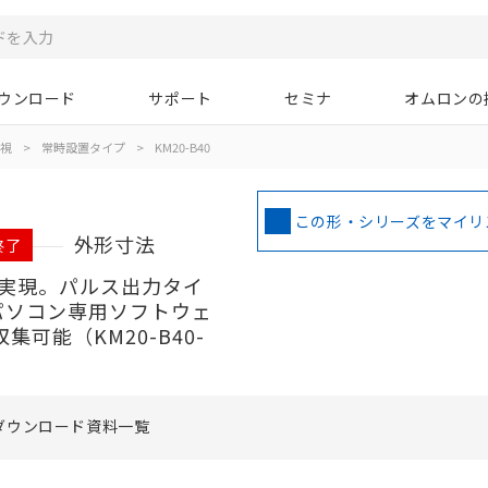
ウンロード
サポート
セミナ
オムロンの
視
>
常時設置タイプ
>
KM20-B40
この形・シリーズをマイリ
外形寸法
終了
実現。パルス出力タイ
。パソコン専用ソフトウェ
収集可能（KM20-B40-
ダウンロード資料一覧