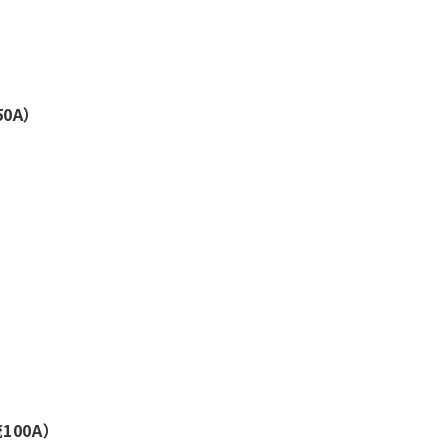
50A）
100A）