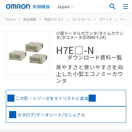
制御機器
Japan
Home
>
商品情報
>
商品カテゴリ
>
コントロール
>
カウンタ
>
トータ
小型トータルカウンタ/タイムカウン
タ/タコメータ(DIN48×24)
H7E□-N
ダウンロード資料一覧
見やすさと使いやすさを向
上した小型エコノミーカウ
ンタ
この形・シリーズをマイリストに追加
カタログ/データシート/マニュアル