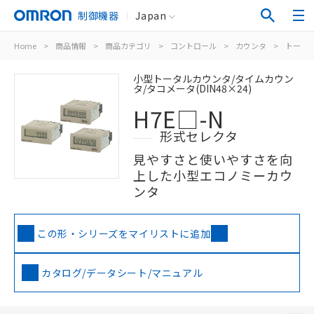
制御機器
Japan
Home
>
商品情報
>
商品カテゴリ
>
コントロール
>
カウンタ
>
トータ
小型トータルカウンタ/タイムカウン
タ/タコメータ(DIN48×24)
H7E□-N
形式セレクタ
見やすさと使いやすさを向
上した小型エコノミーカウ
ンタ
この形・シリーズをマイリストに追加
カタログ/データシート/マニュアル