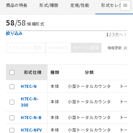
商品の特長
形式/種類
定格/性能
形式セレクタ
58
/
58
候補形式
1
2
3
絞り込み
次へ
マイリストに追加
Excel出力
カートに追加
情報更新 :
2026/
形式仕様
種類
分類
H7EC-N
本体
小型トータルカウンタ
トータ
H7EC-N-
本体
小型トータルカウンタ
トータ
300
H7EC-N-B
本体
小型トータルカウンタ
トータ
H7EC-NFV
本体
小型トータルカウンタ
トータ