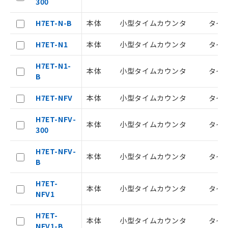
300
了承ください。
○
一定数以上の在庫あり
正式な納期状況および標準価格はお客
H7ET-N-B
本体
小型タイムカウンタ
タイ
様のお取引先、またはお客様担当のオ
△
一定数には満たないが在庫あり
ムロン制御機器販売店・当社販売員に
H7ET-N1
本体
小型タイムカウンタ
タイ
ご相談ください。
－
在庫なし(最新の在庫状況につ
オムロン制御機器販売店や当社販売拠
H7ET-N1-
いては、お客様のお取引先、ま
本体
小型タイムカウンタ
タイ
点は「
販売ネットワーク
」をご確認
B
たはお客様担当のオムロン制御
ください。
機器販売店・当社販売員にご確
在庫状況および標準価格結果を当社の
H7ET-NFV
本体
小型タイムカウンタ
タイ
認ください)
事前の承諾なく第三者に漏洩または開
示しないようお願いします。
H7ET-NFV-
本体
小型タイムカウンタ
タイ
マイパーツ機能（部品リスト作成サー
空
受注生産機種、また在庫状況の
300
ビス）をご利用いただくには、I-Web
白
情報を公開していない機種
メンバーズにご登録されている必要が
H7ET-NFV-
本体
小型タイムカウンタ
タイ
あります。
B
お客様が当ウェブサイト上で当社にご
登録された部品リストについて、当社
H7ET-
本体
小型タイムカウンタ
タイ
および当社の共同利用者が、当社の製
NFV1
品・サービスに関するお客様との取
引・商談に必要な範囲で利用すること
H7ET-
本体
小型タイムカウンタ
タイ
をご了承ください。
NFV1-B