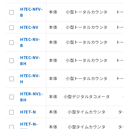
H7EC-NFV-
本体
小型トータルカウンタ
トータ
B
ご利用条件
H7EC-NV
本体
小型トータルカウンタ
トータ
H7EC-NV-
本体
小型トータルカウンタ
トータ
以下の条件をお読みいただき、同意のうえ
B
ご利用ください。
H7EC-NV-
本体
小型トータルカウンタ
トータ
本サービスは、当社制御機器事業取扱
BH
商品の当社在庫状況および標準価格
(税抜)を提供させていただくもので
H7EC-NV-
本体
小型トータルカウンタ
トータ
す。
H
当社制御機器事業取扱商品の中には、
本サービスの対象外となる商品もある
H7ER-NV1-
本体
小型デジタルタコメータ
タ
ことをご了承ください。
BH
在庫状況および標準価格照会結果は、
記載している更新日時点での社内デー
H7ET-N
本体
小型タイムカウンタ
タイ
記
タに基づき作成されるものであり、閲
説明
号
覧された時点での実際の在庫および標
H7ET-N-
本体
小型タイムカウンタ
タイ
準価格とは異なる場合があることをご