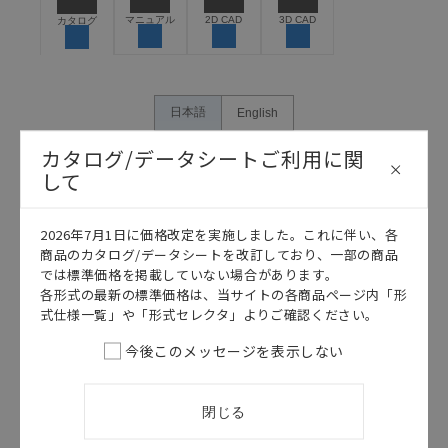
保できるよう設計されていること、および本製品が全
マニュアル
2D CAD
3D CAD
カタログ
体の中で意図した用途に対して適切に配電・設置され
ていることを、必ず事前に確認してください。
カタログ/マニュアルに記載されているアプリケーショ
ン事例は参考用ですので、ご採用に際しては機器・装
日本語
English
置の機能や安全性をご確認のうえご使用ください。・
商品に接続される推奨機器等、現在では入手困難なも
カタログ/データシートご利用に関
のもそのまま記載しています。・誤字、脱字が含まれ
して
ている可能性がありますがご容赦ください。
記載されているサービス内容や連絡先等は作成当時の
2026年7月1日に価格改定を実施しました。これに伴い、各
ものであり、変更・改定させていただいている可能性
商品のカタログ/データシートを改訂しており、一部の商品
があります。改めて当サイトの掲載内容をご確認のう
では標準価格を掲載していない場合があります。
え、ご用命下さいますようお願いいたします。
各形式の最新の標準価格は、当サイトの各商品ページ内「形
式仕様一覧」や「形式セレクタ」よりご確認ください。
今後このメッセージを表示しない
このカタログを選択
カタログ
日本語
閉じる
H7CN