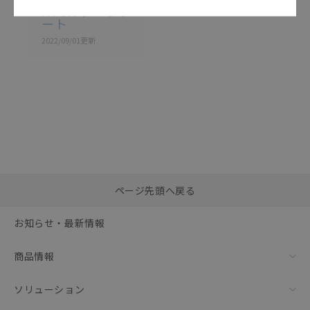
H7CN データシ
ート
2022/09/01
更新
選択したファイルを一
0
ページ先頭へ戻る
括ダウンロード
選択可能容量：
0.0
MB /
100
MB
お知らせ・最新情報
リセット
商品情報
ソリューション