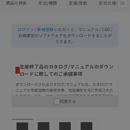
商品の特長
形式/種類
定格/性能
形式仕様一覧
ログイン / 新規登録
いただくと、マニュアル / CAD /
会員限定のソフトウェアをダウンロードすることが
できます。
生産終了品のカタログ/マニュアルのダウン
ロードに際してのご承諾事項
ダウンロードされるカタログ/マニュアルは、カタログ/マ
ニュアル作成当時の技術水準、社会通念を元に作成された
ものです。また、マニュアルはご使用のための参考用です
同意する
ので、ご使用にあたっての安全性については十分にご配慮
ください。以下の内容をご承諾の上、ご利用ください。
お客様が本製品を人命や財産に重大な危険を及ぼすよ
うな用途に使用される場合には、システム全体として
危険を知らせたり、冗長設計により必要な安全性を確