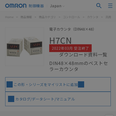
制御機器
Japan
Home
>
商品情報
>
商品カテゴリ
>
コントロール
>
カウンタ
>
汎用電
電子カウンタ（DIN48×48）
H7CN
2022年03月 受注終了
ダウンロード資料一覧
DIN48×48mmのベストセ
ラーカウンタ
この形・シリーズをマイリストに追加
カタログ/データシート/マニュアル