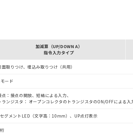
加減算（UP/DOWN A）
指令入力タイプ
表面取りつけ、埋込み取りつけ（共用）
Nモード
接点：接点の開放、短絡による入力、
トランジスタ： オープンコレクタのトランジスタのON/OFFによる入
7セグメントLED（文字高：10mm）、UP点灯表示
4桁