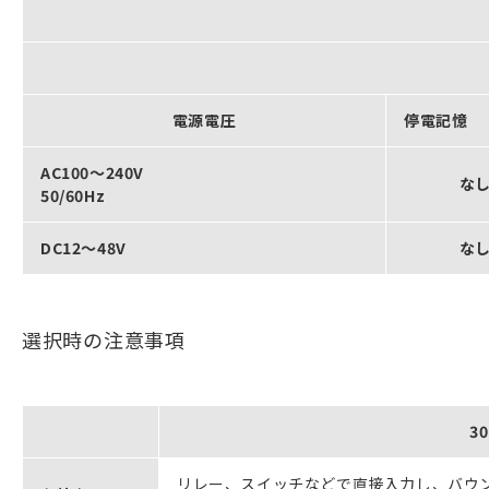
電源電圧
停電記憶
AC100～240V
な
50/60Hz
DC12～48V
な
選択時の注意事項
3
リレー、スイッチなどで直接入力し、バウ