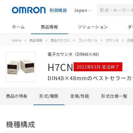
制御機器
Japan
ホーム
商品情報
ソリューション
ダ
Home
>
商品情報
>
商品カテゴリ
>
コントロール
>
カウンタ
>
汎
電子カウンタ（DIN48×48）
H7CN
2022年03月 受注終了
DIN48×48mmのベストセラー
商品の特長
形式/種類
定格/性能
形式仕様一覧
機種構成