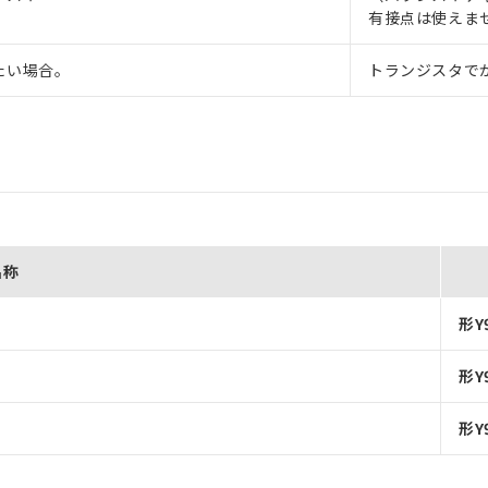
有接点は使えま
たい場合。
トランジスタで
名称
形Y
形Y
形Y