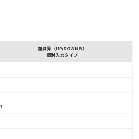
加減算（UP/DOWN B）
個別入力タイプ
力